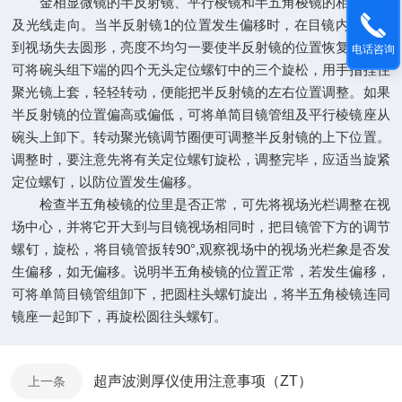
金相显微镜的半反射镜、平行棱镜和半五角梭镜的相互位置
及光线走向。当半反射镜1的位置发生偏移时，在目镜内将观察
到视场失去圆形，亮度不均匀一要使半反射镜的位置恢复主常，
电话咨询
可将碗头组下端的四个无头定位螺钉中的三个旋松，用手指捏住
聚光镜上套，轻轻转动，便能把半反射镜的左右位置调整。如果
半反射镜的位置偏高或偏低，可将单简目镜管组及平行棱镜座从
碗头上卸下。转动聚光镜调节圈便可调整半反射镜的上下位置。
调整时，要注意先将有关定位螺钉旋松，调整完毕，应适当旋紧
定位螺钉，以防位置发生偏移。
检查半五角棱镜的位里是否正常，可先将视场光栏调整在视
场中心，并将它开大到与目镜视场相同时，把目镜管下方的调节
螺钉，旋松，将目镜管扳转90°,观察视场中的视场光栏象是否发
生偏移，如无偏移。说明半五角棱镜的位置正常，若发生偏移，
可将单筒目镜管组卸下，把圆柱头螺钉旋出，将半五角棱镜连同
镜座一起卸下，再旋松圆往头螺钉。
超声波测厚仪使用注意事项（ZT）
上一条