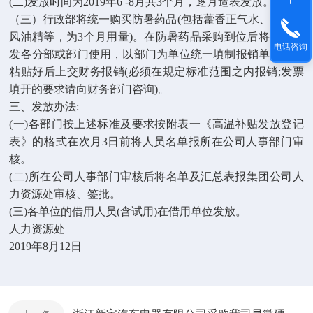
(二)发放时间为2019年6 -8月共3个月，逐月造表发放。
（三）行政部将统一购买防暑药品(包括藿香正气水、仁丹、
风油精等，为3个月用量)。在防暑药品采购到位后将统一下
电话咨询
发各分部或部门使用，以部门为单位统一填制报销单据，并
粘贴好后上交财务报销(必须在规定标准范围之内报销;发票
填开的要求请向财务部门咨询)。
三、发放办法:
(一)各部门按上述标准及要求按附表一《高温补贴发放登记
表》的格式在次月3日前将人员名单报所在公司人事部门审
核。
(二)所在公司人事部门审核后将名单及汇总表报集团公司人
力资源处审核、签批。
(三)各单位的借用人员(含试用)在借用单位发放。
人力资源处
2019年8月12日