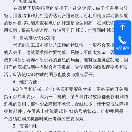
2、切割速度
在满足了切割精度的前提下才能谈速度，由于切割平台较
短，用眼睛很难判断是否达到合适速度，可利用伺服驱动器所配
的软件模拟功能来查看电机的转速是否达到高。在测试切速时不
用实切，提高加减速度。各轴可分开测试，也可同时测试。
3、自动排版优化功能
考虑到加工成本和册片工种的特殊性，一般不会安排高学历
电话咨询
的人去干，这就要求操作要简单、易懂，不能太复杂，否则会造
成买得起机器养不起机器的尴尬的局面。能有躲避疵点功能，因
国产的底板玻璃中有时会有不良品。异型切割的图形库要多和灵
活，应该使CAD作成的图形也能参与排版展开。
4、维护方便
I/O信号和机械上的传感器不要配备太多，不必要的开关和
指示灯尽量要少，因为一旦机械上某各器件出故障都会影响到切
割机的使用，部件少故障概率就低，配线也少，便于查找故障和
替换部件，在屏幕上就能调试各I/O信号的状态。维护费用是一
个必须在购买机器时就应考虑的重要因素。
5、节省能耗