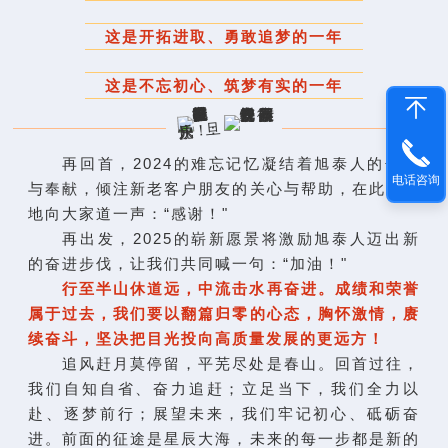
这是开拓进取、勇敢追梦的一年
这是不忘初心、筑梦有实的一年
再回首，2024的难忘记忆凝结着旭泰人的辛劳
电话咨询
与奉献，倾注新老客户朋友的关心与帮助，在此诚挚
地向大家道一声：“感谢！"
再出发，2025的崭新愿景将激励旭泰人迈出新
的奋进步伐，让我们共同喊一句：“加油！"
行至半山休道远，中流击水再奋进。成绩和荣誉
属于过去，我们要以翻篇归零的心态，胸怀激情，赓
续奋斗，坚决把目光投向高质量发展的更远方！
追风赶月莫停留，平芜尽处是春山。回首过往，
我们自知自省、奋力追赶；立足当下，我们全力以
赴、逐梦前行；展望未来，我们牢记初心、砥砺奋
进。前面的征途是星辰大海，未来的每一步都是新的