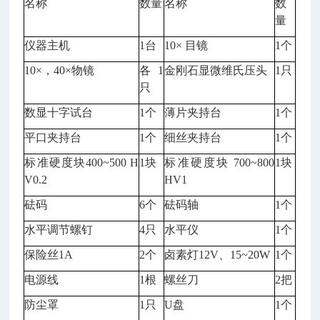
名称
数量
名称
数
量
仪器主机
1台
10× 目镜
1个
10×，40×物镜
各1
金刚石显微维氏压头
1只
只
数显十字试台
1个
薄片夹持台
1个
平口夹持台
1个
细丝夹持台
1个
标准硬度块400~500 H
1块
标准硬度块 700~800
1块
V0.2
HV1
砝码
6个
砝码轴
1个
水平调节螺钉
4只
水平仪
1个
保险丝1A
2个
卤素灯12V、15~20W
1个
电源线
1根
螺丝刀
2把
防尘罩
1只
U盘
1个