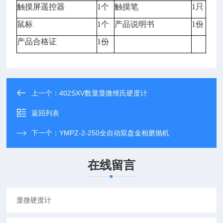
触摸屏遥控器
1个
触摸笔
1只
鼠标
1个
产品说明书
1份
产品合格证
1份
上一个：
402SXV数显显微维氏硬度计
返回列表
下一个：
YMPZ-2-250全自动双盘金相磨抛机
在线留言