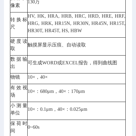
130万
像素
HV, HK, HRA, HRB, HRC, HRD, HRE, HRF,
转换标
HRG, HRK, HR15N, HR30N, HR45N, HR15T,
尺
HR30T, HR45T, HS, HBW
硬度读
触摸屏显示压痕、自动读取
取
数据输
可生成WORD或EXCEL报告，得到曲线图
出
物镜
10×，40×
有效视
10×：680μm，40×：170μm
场
小测量
10×：0.1μm，40×：0.025μm
单位
保荷时
0~60s
间