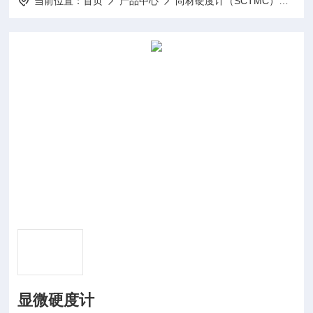
当前位置：
首页
产品中心
尚材硬度计（SCTMC）
显
显微硬度计