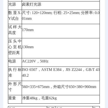
光源
卤素灯光源
数显X-
尺寸: 120×120mm; 行程: 25×25mm; 分辨率: 0.0
Y试台
01mm
试样大
170mm
高度
压头中
心至机
130mm
壁距离
电源
AC220V，50Hz
执行标
ISO 6507，ASTM E384，JIS Z2244，GB/T 43
准
40.2
外形尺
560×335×675mm，外箱尺寸650×380×960mm
寸
重量
净重48kg，毛重62kg