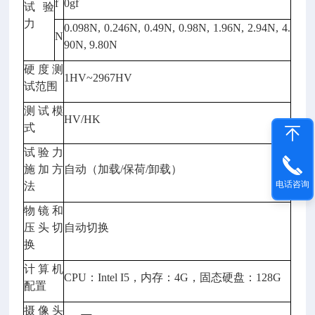
f
0gf
试验
力
0.098N, 0.246N, 0.49N, 0.98N, 1.96N, 2.94N, 4.
N
90N, 9.80N
硬度测
1HV~2967HV
试范围
测试模
HV/HK
式
试验力
施加方
自动（加载/保荷/卸载）
电话咨询
法
物镜和
压头切
自动切换
换
计算机
CPU：Intel I5，内存：4G，固态硬盘：128G
配置
摄像头