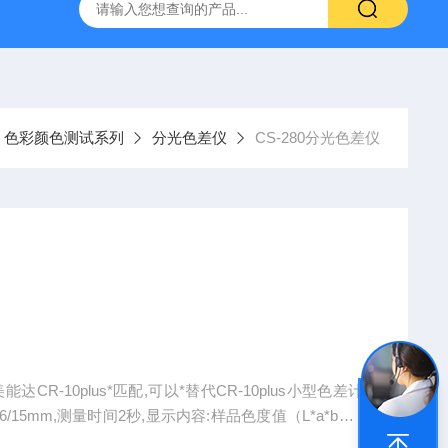
色彩颜色测试系列
分光色差仪
CS-280分光色差仪
R-10plus*匹配,可以*替代CR-10plus小型色差计,
4/6/15mm,测量时间2秒,显示内容:样品色度值（L*a*b，L*
报告,光谱图,色差公式ΔE*ab,ΔE*CH,颜色空间:CIE-L