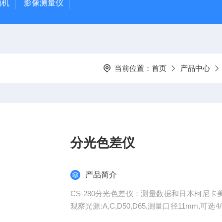
抛机
影像测量仪
当前位置：
首页
产品中心
分光色差仪
产品简介
CS-280分光色差仪：测量数据和日本柯尼卡美能达C
观察光源:A,C,D50,D65,测量口径11mm,可选
C*h）,色差值,合格判定,颜色偏向,平均值,生成检测