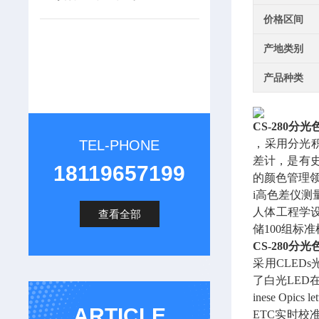
价格区间
产地类别
产品种类
CS-280
分光
TEL-PHONE
，采用分光积分
差计，是有史
18119657199
的颜色管理领域
i高色差仪测
人体工程学
查看全部
储100组标
CS-280
分光
采用CLEDs
了白光LED
inese Opics l
ARTICLE
ETC实时校