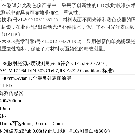
彩谱分光测色仪产品中，采用了创新性的ETC实时校准技术（Every 
次测试中都具有可靠地准确性，重复性。
技术(号ZL201310511357.1)：材料表面不同光泽和测
技封锁，在业内*提出自动光泽补偿技术，保证了不同光泽表面颜
《OPTIK》。
术SCS光学引擎(号ZL201210337619.2)：采用创新的单
测量重复性指标，保证了对材料表面颜色的精准测量。
di/8(散射光源,8度观测角)SCI(符合 CIE 5,ISO 7724/1,
ASTM E1164,DIN 5033 Teil7,JIS Z8722 Condition c标准)
Φ40mm,Avian-D全漫反射表面涂层
CLED
阵列传感器
400-700nm
10nm
2秒
11mm,可选4mm、6mm、15mm
标准偏差ΔE*ab 0.08(校正后,以间隔10s测量白板30次)