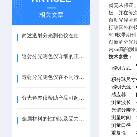
就无从保证。在
板，并在每
相关文章
自动光泽补偿
打破国外科
SCI收录期刊
简述透射分光测色仪在使用过程中的常见问题相应解决方法
创新的分光技
内zui高的
透射分光测色仪详细的正确操作步骤分享
技术参数：
照明方式
透射分光测色仪在不同行业中的具体应用分享
积分球尺寸
照明光源
感应器
分光色差仪帮助产品引起消费者的注意
测量波长
光谱分辨率
测量时间
金属材料的性能以及受力后的表现(ZT)
测量口径
重复性