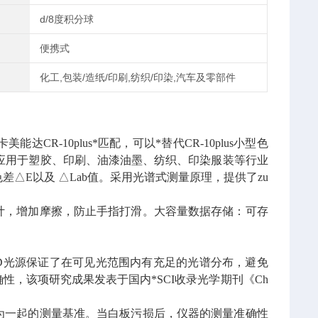
d/8度积分球
便携式
化工,包装/造纸/印刷,纺织/印染,汽车及零部件
R-10plus*匹配，可以*替代CR-10plus小型色
应用于塑胶、印刷、油漆油墨、纺织、印染服装等行业
差△E以及 △Lab值。
采用光谱式测量原理，提供了zu
计，增加摩擦，防止手指打滑。
大容量数据存储：可存
段均衡LED光源保证了在可见光范围内有充足的光谱分布，避免
性，该项研究成果发表于国内*SCI收录光学期刊《Ch
准白板作为一起的测量基准。当白板污损后，仪器的测量准确性