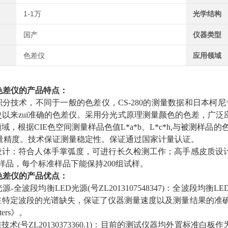
1-1万
光学结构
国产
仪器类型
色差仪
应用领域
色差仪
的
产品特点：
技术，不同于一般的色差仪，CS-280的测量数据和日本柯尼卡美能达C
以来zui准确的色差仪。
采用分光式原理测量颜色的色差，广泛
，根据CIE色空间测量样品色值L*a*b、L*c*h,与被测样品的色
量精度。
技术保证测量稳定性。
保证通过国家计量认证。
设计：符合人体手掌弧度，可进行长久检测工作；高手感皮质设
准样品，每个标准样品下能保持200组试样。
色差仪
的
产品优点：
光源-全波段均衡LED光源(号ZL2013107548347)：全波
在特定波段的光谱缺失，保证了仪器测量速度以及测量结果的准确
etters》。
准技术(号ZL20130373360.1)：目前的测试仪器均外置标