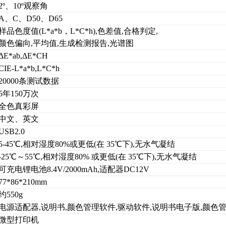
2º、10º观察角
A、C、D50、D65
样品色度值(L*a*b，L*C*h),色差值,合格判定,
颜色偏向,平均值,生成检测报告,光谱图
ΔE*ab,ΔE*CH
CIE-L*a*b,L*C*h
20000条测试数据
5年150万次
全色真彩屏
中文、英文
USB2.0
5-45℃,相对湿度80%或更低(在 35℃下),无水气凝结
-25℃～55℃,相对湿度80% 或更低(在 35℃下),无水气凝结
可充电锂电池8.4V/2000mAh,适配器DC12V
77*86*210mm
约550g
电源适配器,说明书,颜色管理软件,驱动软件,说明书电子版,颜色管
微型打印机