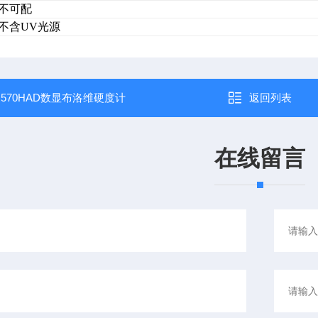
不可配
不含UV光源
：
570HAD数显布洛维硬度计
返回列表
在线留言