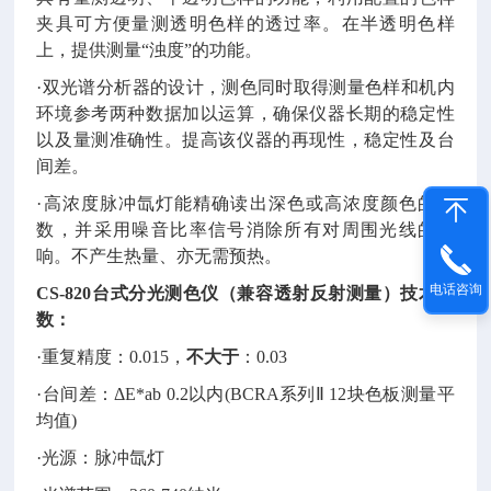
夹具可方便量测透明色样的透过率。在半透明色样
上，提供测量“浊度”的功能。
·双光谱分析器的设计，测色同时取得测量色样和机内
环境参考两种数据加以运算，确保仪器长期的稳定性
以及量测准确性。提高该仪器的再现性，稳定性及台
间差。
·高浓度脉冲氙灯能精确读出深色或高浓度颜色的读
数，并采用噪音比率信号消除所有对周围光线的影
响。不产生热量、亦无需预热。
电话咨询
CS-820台式分光测色仪（兼容透射反射测量）技术参
数：
·重复精度：0.015，
不大于
：0.03
·台间差：ΔE*ab 0.2以内(BCRA系列Ⅱ 12块色板测量平
均值)
·光源：脉冲氙灯