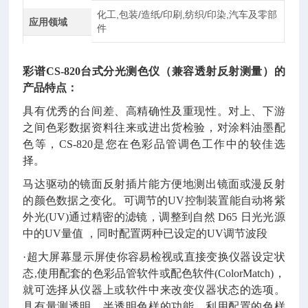
化工,包装/造纸/印刷,纺织/印染,汽车及零部
应用领域
件
彩谱
CS-820台式分光测色仪（兼容透射反射测量）的
产品特点：
具有优秀的台间差、高精确性及重现性。对上、下游
之间色彩数据资料往来或进出货检验，对涂料油墨配
色等，CS-820是您在色彩品管调色工作中的较佳选
择。
马达驱动的镜面反射插片能方便地测出镜面或漫反射
的颜色数据之变化。可调节的UV控制装置能自动将紫
外光(UV)通过精密的滤镜，调整到自然 D65 日光光源
中的UV量值 ，同时配置两种已设定的UV调节波段
·超大屏幕显示屏使你容易检视或直接变换仪器设定状
态,使用配套的色彩品管软件或配色软件(ColorMatch)，
就可选择从仪器上或软件中来改变仪器状态的选项。
具有量测透明、半透明色样的功能，利用配置的色样