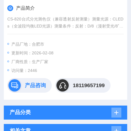
产品简介
CS-820台式分光测色仪（兼容透射反射测量）测量光源：CLED
s（全波段均衡LED光源）测量条件：反射：D/8（漫射受光/8˚照
明）；透射：D/0（漫射照明，垂直方向接收）测量口径：4种测
试口径，光谱范围：400nm~700nm测量时间：2s◆：4种测试口
产品厂地：合肥市
径、双光路光谱分析◆：反射、透射测量
更新时间：2026-02-08
厂商性质：生产厂家
访问量：2446
产品咨询
18119657199
产品分类
相关文章