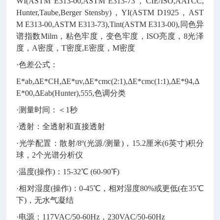
WI(ASTM E313-00,ASTM E313-73，CIE/ISO,AATCC,
Hunter,Taube,Berger Stensby)，YI(ASTM D1925，AST
M E313-00,ASTM E313-73),Tint(ASTM E313-00),同色异
谱指数Milm，粘色牢度，变色牢度，ISO亮度，8光泽
度，A密度，T密度,E密度，M密度
·色差公式：
E*ab,ΔE*CH,ΔE*uv,ΔE*cmc(2:1),ΔE*cmc(1:1),ΔE*94,Δ
E*00,ΔEab(Hunter),555,色调分类
·测量时间：＜1秒
·透射：全透射和直接透射
·光学配置：散射/8º(光源/测量)，15.2厘米(6英寸)积分
球，2个光谱分析仪
·温度(操作)：15-32℃ (60-90℉)
·相对湿度(操作)：0-45℃，相对湿度80%或更低(在35℃
下)，无水气凝结
·电源：117VAC/50-60Hz，230VAC/50-60Hz