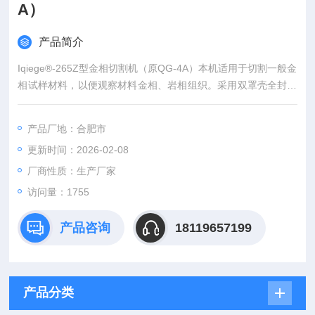
A）
产品简介
Iqiege®-265Z型金相切割机（原QG-4A）本机适用于切割一般金
相试样材料，以便观察材料金相、岩相组织。采用双罩壳全封闭
结构。可保证安全状态下进行试样切割。本机带有强冷却系统。
使用配置好的冷却液可带走切割时所产生的热量，避免试样过热
产品厂地：合肥市
而烧伤试样组织。
更新时间：2026-02-08
厂商性质：生产厂家
访问量：1755
产品咨询
18119657199
产品分类