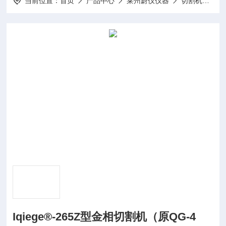
当前位置：
首页
产品中心
莱州蔚仪仪器
切割机
Iq
Iqiege®-265Z型金相切割机（原QG-4