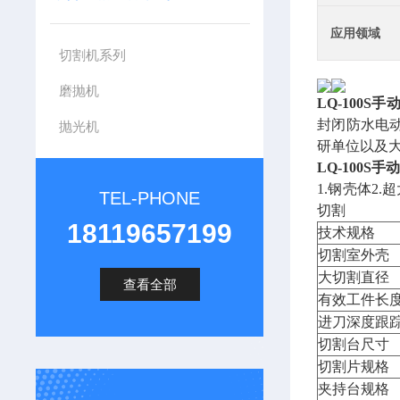
应用领域
切割机系列
磨抛机
LQ-100S
封闭防水电
抛光机
研单位以及
LQ-100S
1.钢壳体2
TEL-PHONE
切割
18119657199
技术规格
切割室外壳
大切割直径
查看全部
有效工件长
进刀深度跟
切割台尺寸
切割片规格
夹持台规格