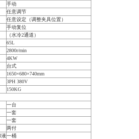
手动
任意调节
任意设定（调整夹具位置）
手动复位
（水冷2通道）
65L
2800r/min
4KW
台式
1650×680×740mm
3PH 380V
150KG
一台
一套
一套
两付
却液
一桶