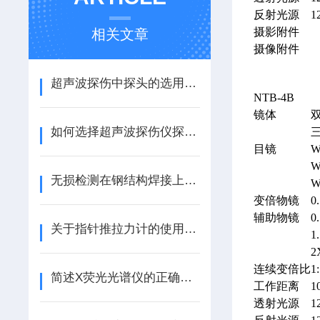
反射光源
1
摄影附件
相关文章
摄像附件
超声波探伤中探头的选用原则,种类及构成（ZT）
NTB-4B
镜体
如何选择超声波探伤仪探头（转载）
目镜
W
W
无损检测在钢结构焊接上的应用（转载）
W
变倍物镜
0
辅助物镜
0
关于指针推拉力计的使用要点说明
1
2
连续变倍比
1:
简述X荧光光谱仪的正确操作步骤
工作距离
1
透射光源
1