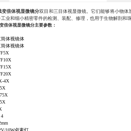
续变倍体视显微镜
分
双目和三目体视显微镜。它们能够将小物体
子工业和细小精密零件的检测、装配、修理，也用于生物解剖和
续变倍体视显微镜
分主要参数：
双筒体视镜体
三筒体视镜体
F5X
F10X
F15X
F20X
X-4X
.5X
.75X
.5X
X
 4
2mm
2V/10W卤素灯