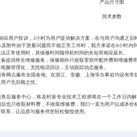
产品尺寸图
技术参数
应用户投诉，2小时为用户提供解决方案，
在与用户沟通之后
备及附件由于质量问题而不能正常工作时，我方承诺在8小时内
无法正常使用时，其保修时间随停机时间的长短而相应延长。
提供终生维修服务，保修期外只收取零部件配件费和维修费用
电脑管理化
，
无忧电话回访，主动跟踪动态服务。
网点遍布全国各地。在浙江、
安徽、上海
等办事处均设有常
让用户无后顾之忧。
器售后服务中心，将及时派专业技术工程师将在一个工作日内解
期后也只收取材料费，不收取维修费，我们一直为用户以成本价
行联系，
让品质与服务伴您
轻松愉悦
使用。