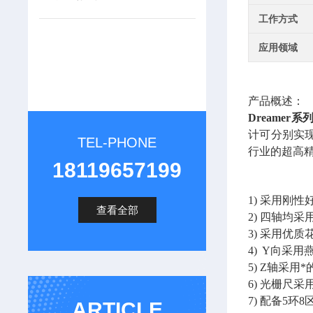
工作方式
应用领域
产品概述：
Dreame
计可分别实
TEL-PHONE
行业的超高
18119657199
1) 采用刚
查看全部
2) 四轴均
3) 采用优
4) Y向采
5) Z轴采
6) 光栅尺
7) 配备5
ARTICLE