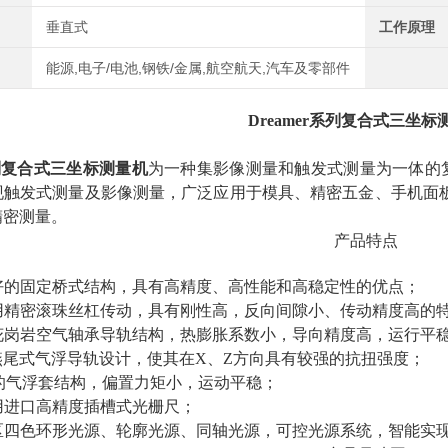
垂直式
工作原理
能源,电子/电池,钢铁/金属,航空航天,汽车及零部件
Dreamer系列复合式三坐标
r系列复合式三坐标测量机
为一种集影像测量和触发式测量为一体的
现触发式测量及影像测量，广泛应用于模具、精密五金、手机面
精密测量。
产品特点
性好的固定桥式结构，具有高精度、高性能和高稳定性的优点；
采用精密滚珠丝杠传动，具有刚性高，反向间隙小、传动精度高的
质花岗岩空气轴承导轨结构，热膨胀系数小，导向精度高，运行平
用燕尾式气浮导轨设计，使其在X、Z方向具有较强的抗扭强度；
用*的气浮套结构，偏置力矩小，运动平稳；
采用进口高精度插槽式光栅尺；
环8区四色环形光源、轮廓光源、同轴光源，可控光源系统，智能实