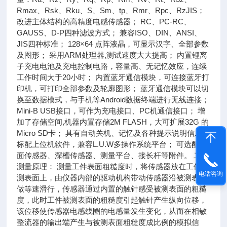
Rmax、Rsk、Rku、S、Sm、tp、Rmr、Rpc、RzJIS；
改进主体结构的高精度电感传感器； RC、PC-RC、
GAUSS、D-P四种滤波方式； 兼容ISO、DIN、ANSI、
JIS四种标准； 128×64 点阵液晶，可显示汉字、全部参数
及图形； 采用ARM处理器,测试速度大大提高； 内置锂离
子充电电池及充电控制电路，容量高、无记忆效应，连续
工作时间大于20小时； 内置蓝牙通信模块，可连接蓝牙打
印机，可打印全部参数及轮廓图形； 蓝牙通信模块可以切
换至数据模式，与手机等Android数据终端进行无线连接；
Mini-B USB接口，可作为充电接口、PC机通信接口； 增
加了存储空间,机器内置存储2M FLASH，大可扩展32G 的
Micro SD卡； 具有自动关机、记忆及各种提示说明信息；
标配上位机软件，兼容L.U.W多操作系统平台； 可选配曲
面传感器、深槽传感器、测量平台、接长杆等附件。 二、
测量原理： 测量工件表面粗糙度时，将传感器放在工件被
电话咨询
测表面上，由仪器内部的驱动机构带动传感器沿被测表面
做等速滑行，传感器通过内置的触针感受被测表面的粗糙
度，此时工件被测表面的粗糙度引起触针产生纵向位移，
该位移使传感器电感线圈的电感量发生变化，从而在相敏
整流器的输出端产生与被测表面粗糙度成比例的模拟信