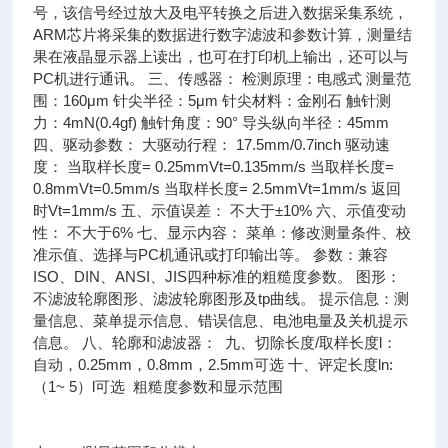
号，该信号经过放大及电平转换之后进入数据采集系统，
ARM芯片将采集的数据进行数字滤波和参数计算，测量结
果在液晶显示器上读出，也可在打印机上输出，还可以与
PC机进行通讯。 三、传感器： 检测原理：电感式 测量范
围：160μm 针尖半径：5μm 针尖材料：金刚石 触针测
力：4mN(0.4gf) 触针角度：90° 导头纵向半径：45mm
四、驱动参数： 大驱动行程： 17.5mm/0.7inch 驱动速
度： 当取样长度= 0.25mmVt=0.135mm/s 当取样长度=
0.8mmVt=0.5mm/s 当取样长度= 2.5mmVt=1mm/s 返回
时Vt=1mm/s 五、示值误差： 不大于±10% 六、示值变动
性： 不大于6% 七、显示内容： 菜单：修改测量条件、校
准示值、选择与PC机通讯或打印输出等。 参数：兼容
ISO、DIN、ANSI、JIS四种标准的粗糙度参数。 图形：
不滤波轮廓图形、滤波轮廓图形及tp曲线。 提示信息：测
量信息、菜单提示信息、错误信息、电池电量及关机提示
信息。 八、轮廓和滤波器：
九、切除长度/取样长度l：
自动，0.25mm，0.8mm，2.5mm可选 十、评定长度ln:
（1~ 5）l可选 粗糙度参数和显示范围