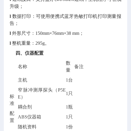
升级；
l
数据打印：可使用便携式蓝牙热敏打印机打印测量报
告；
l
外形尺寸：150mm×76mm×38 mm；
l
整机重量：295g。
四、仪器配置
数
名称
备注
量
主机
1台
窄脉冲测厚探头（P5E
1只
标
E）
准
耦合剂
1瓶
配
ABS仪器箱
1只
置
随机资料
1份