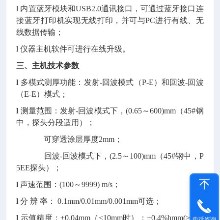
l 内置蓝牙模块和USB2.0通讯接口，可通过蓝牙接口连
接蓝牙打印机实现无线打印，并可与PC进行有线、无
线数据传输；
l 仪器主机软件可进行在线升级。
三、主机技术参数
l
多模式测厚功能：发射-回波模式（P-E）和回波-回波
（E-E）模式；
l
测量范围：发射-回波模式下，(0.65～600)mm（45#钢
中，探头分段适用）；
可穿透涂层厚度2mm；
回波-回波模式下，(2.5～100)mm（45#钢中，P
5EE探头）；
l
声速范围：(100～9999) m/s；
l
分 辨 率： 0.1mm/0.01mm/0.001mm可选；
l
示值精度：±0.04mm（<10mm时）；±0.4%hmm(>10m
电话咨询