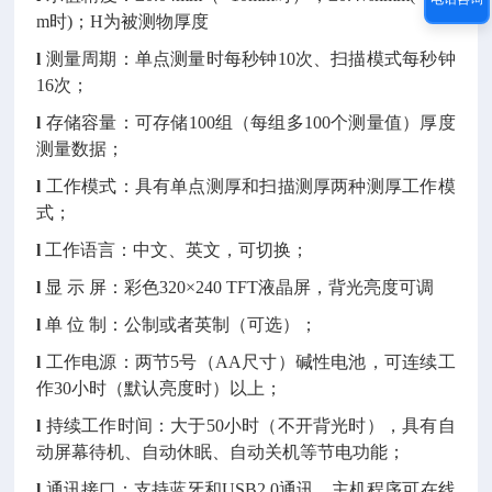
m时)；H为被测物厚度
l
测量周期：单点测量时每秒钟10次、扫描模式每秒钟
16次；
l
存储容量：可存储100组（每组多100个测量值）厚度
测量数据；
l
工作模式：具有单点测厚和扫描测厚两种测厚工作模
式；
l
工作语言：中文、英文，可切换；
l
显 示 屏：彩色320×240 TFT液晶屏，背光亮度可调
l
单 位 制：公制或者英制（可选）；
l
工作电源：两节5号（AA尺寸）碱性电池，可连续工
作30小时（默认亮度时）以上；
l
持续工作时间：大于50小时（不开背光时），具有自
动屏幕待机、自动休眠、自动关机等节电功能；
l
通讯接口：支持蓝牙和USB2.0通讯，主机程序可在线