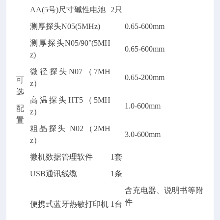
AA(5号)尺寸碱性电池
2只
测厚探头N05(5MHz)
0.65-600mm
测厚探头N05/90°(5MH
0.65-600mm
z)
微径探头N07（7MH
0.65-200mm
可
z）
选
高温探头HT5（5MH
1.0-600mm
配
z）
置
粗晶探头 N02（2MH
3.0-600mm
z）
微机数据管理软件
1套
USB通讯线缆
1条
含充电器、说明书等附
件
便携式蓝牙热敏打印机
1台