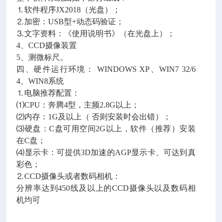
⒈软件程序JX2018（光盘）；
⒉加密：USB型+动态码验证；
⒊文字资料：《使用说明书》（在光盘上）；
4、CCD摄像装置
5、测微标尺。
四、硬件运行环境： WINDOWS XP、WIN7 32/6
4、WIN8系统
⒈电脑推荐配置：
⑴CPU：奔腾4型，主频2.8G以上；
⑵内存：1G及以上（ 否则安装时会出错）；
⑶硬盘：C盘可用空间2G以上，软件（推荐）安装
在C盘；
⑷显示卡：可提供3D加速的AGP显示卡、可达到真
彩色；
⒉CCD摄像头或者数码相机：
分辨率达到450线及以上的CCD摄像头以及数码相
机均可