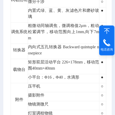
微分干涉
○
内置式绿、蓝、黄、灰滤色片和磨砂玻
●
璃
粗微动同轴调焦，微调格值2μm，粗动
●
调焦系统
松紧调节，移动范围向上1mm,向下7m
m
内向式五孔转换器 Backward quintuple n
●
转换器
电话咨询
osepiece
矩形双层活动平台 226×178mm，移动范
●
围40mm×40mm
载物台
小平台：Φ16，Φ40，水滴形
●
压平机
○
摄影附件
○
附件
物镜测微尺
○
灯室调校物镜
○