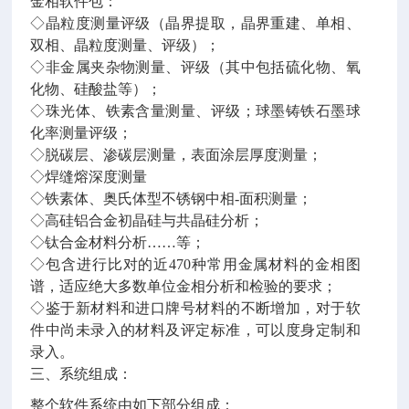
金相软件包：
◇晶粒度测量评级（晶界提取，晶界重建、单相、
双相、晶粒度测量、评级）；
◇非金属夹杂物测量、评级（其中包括硫化物、氧
化物、硅酸盐等）；
◇珠光体、铁素含量测量、评级；球墨铸铁石墨球
化率测量评级；
◇脱碳层、渗碳层测量，表面涂层厚度测量；
◇焊缝熔深度测量
◇铁素体、奥氏体型不锈钢中相-面积测量；
◇高硅铝合金初晶硅与共晶硅分析；
◇钛合金材料分析……等；
◇包含进行比对的近470种常用金属材料的金相图
谱，适应绝大多数单位金相分析和检验的要求；
◇鉴于新材料和进口牌号材料的不断增加，对于软
件中尚未录入的材料及评定标准，可以度身定制和
录入。
三、系统组成：
整个软件系统由如下部分组成：