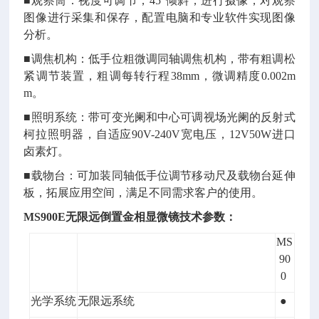
■观察筒：视度可调节，45°倾斜，进行摄像，对观察
图像进行采集和保存，配置电脑和专业软件实现图像
分析。
■调焦机构：低手位粗微调同轴调焦机构，带有粗调松
紧调节装置，粗调每转行程38mm，微调精度0.002m
m。
■照明系统：带可变光阑和中心可调视场光阑的反射式
柯拉照明器，自适应90V-240V宽电压，12V50W进口
卤素灯。
■载物台：可加装同轴低手位调节移动尺及载物台延伸
板，拓展应用空间，满足不同需求客户的使用。
MS900E无限远倒置金相显微镜
技术参数：
MS
90
0
光学系统
无限远系统
●