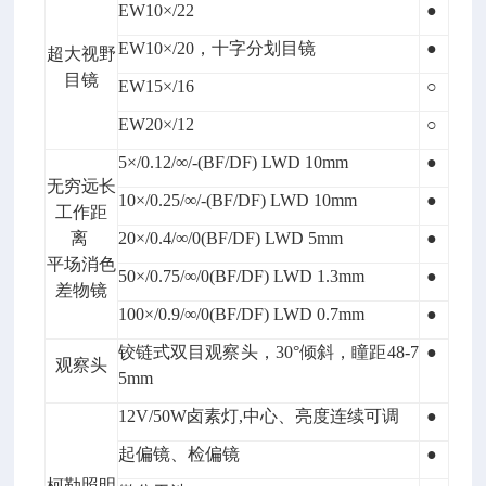
EW10×/22
●
EW10×/20，十字分划目镜
●
超大视野
目镜
EW15×/16
○
EW20×/12
○
5×/0.12/∞/-(BF/DF) LWD 10mm
●
无穷远长
10×/0.25/∞/-(BF/DF) LWD 10mm
●
工作距
离
20×/0.4/∞/0(BF/DF) LWD 5mm
●
平场消色
50×/0.75/∞/0(BF/DF) LWD 1.3mm
●
差物镜
100×/0.9/∞/0(BF/DF) LWD 0.7mm
●
铰链式双目观察头，30°倾斜，瞳距48-7
●
观察头
5mm
12V/50W卤素灯,中心、亮度连续可调
●
起偏镜、检偏镜
●
柯勒照明