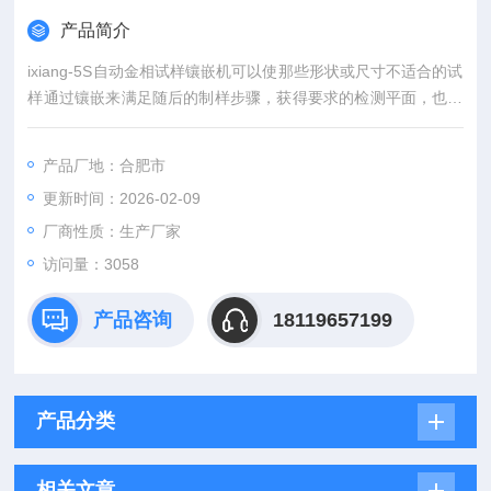
产品简介
ixiang-5S自动金相试样镶嵌机可以使那些形状或尺寸不适合的试
样通过镶嵌来满足随后的制样步骤，获得要求的检测平面，也可
以保护边缘或预防制备过程造成的表面缺陷。抛光机对试样尺寸
有规格要求，为了适应这种要求，须对试样进行镶嵌。
产品厂地：合肥市
更新时间：2026-02-09
厂商性质：生产厂家
访问量：3058
产品咨询
18119657199
产品分类
相关文章