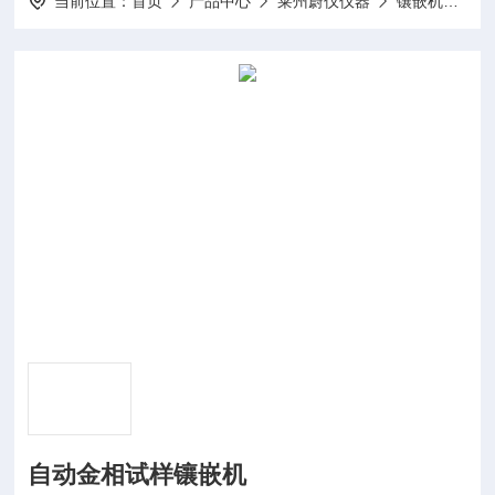
当前位置：
首页
产品中心
莱州蔚仪仪器
镶嵌机
蔚仪
自动金相试样镶嵌机