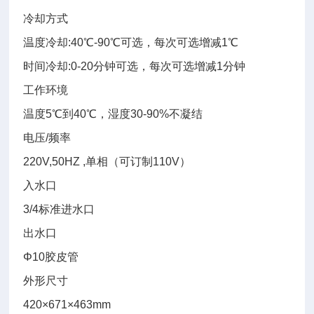
冷却方式
温度冷却:40℃-90
℃可选，每次可选增减1℃
时间冷却:0-20分钟可选，每次可选增减1
分钟
工作环境
温度5℃到40
℃，湿度30-90%不凝结
电压/频率
220V,50HZ ,
单相（可订制110V）
入水口
3/4
标准进水口
出水口
Φ10胶皮管
外形尺寸
420
×671×463mm