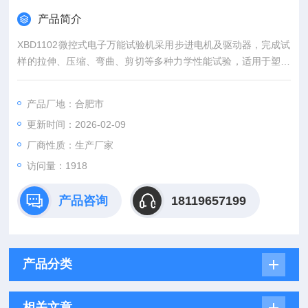
产品简介
XBD1102微控式电子万能试验机采用步进电机及驱动器，完成试
样的拉伸、压缩、弯曲、剪切等多种力学性能试验，适用于塑料
薄膜、复合膜、软质包装材料、胶粘剂、胶粘带、不干胶、橡
胶、鱼线、纸张等产品的拉伸、剥离撕裂等性能测试，是科研院
产品厂地：合肥市
校、大专院校、工矿企业、技术监督、商检仲裁等部门的理想测
更新时间：2026-02-09
试设备。
厂商性质：生产厂家
访问量：1918
产品咨询
18119657199
产品分类
相关文章