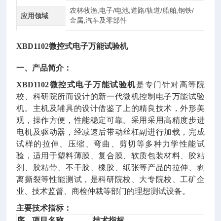
农林牧渔,电子/电池,道路/轨道/船舶,钢铁/
应用领域
金属,汽车及零部件
XBD1102微控式电子万能试验机
一、产品简介：
XBD1102微控式电子万能试验机
是专门针对高等院
校、科研院所而设计的新一代微机控制电子万能试验
机。主机及辅具的设计借鉴了上的精良技术，外形美
观，操作方便，性能稳定可靠。采用采用高精度步进
电机及驱动器，经减速后带动丝杠副进行加载，完成
试样的拉伸、压缩、弯曲、剪切等多种力学性能试
验，适用于塑料薄膜、复合膜、软质包装材料、胶粘
剂、胶粘带、不干胶、橡胶、纸张等产品的拉伸、剥
离撕裂等性能测试，是科研院校、大专院校、工矿企
业、技术监督、商检仲裁等部门的理想测试设备。
主要技术指标：
序
项目名称
技术指标