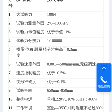
号
1
大试验力
100N
2
试验力测量范围
2%--100%FS
3
试验力示值精度
优于示值±1%
4
试验力分辨力
1/100000
5
横梁位移测量精
分辨率高于0.3um
度
6
试验速度范围
0.001—500mm/min,无级调速
7
速度控制精度
优于±0.5%
8
变形准确度
优于±0.1%
电话咨询
9
试验空间
650mm /850mm
10
整机电源
单相,220V±10%,50Hz；400w
11
工作环境
室温—35℃,相对湿度不超过80%