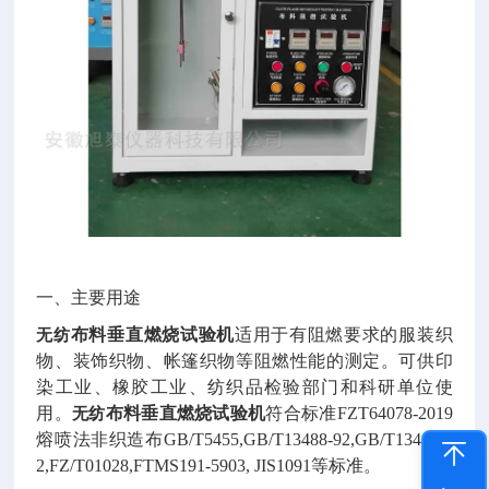
一、主要用途
无纺
布料垂直燃烧试验机
适用于有阻燃要求的服装织
物、装饰织物、帐篷织物等阻燃性能的测定。可供印
染工业、橡胶工业、纺织品检验部门和科研单位使
用。
无纺
布料垂直燃烧试验机
符合标准FZT64078-2019
熔喷法非织造布GB/T5455,GB/T13488-92,GB/T13489-9
2,FZ/T01028,FTMS191-5903, JIS1091等标准。