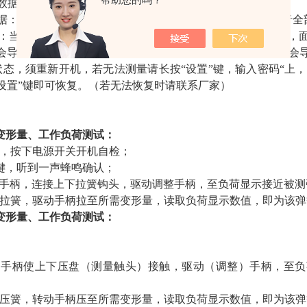
储数据：通过查看键查看存储的数据
数据：在查看界面，通过按置零或者长按置零键，来清当前或者全
明：当测量值超过上限值或者低于下限值时，蜂鸣器进行报警，面
会导致传感器的损坏。当测量值超过大负荷的150%时，肯定会
态，须重新开机，若无法测量请长按“设置”键，输入密码“上，
设置”键即可恢复。（若无法恢复时请联系厂家）
变形量、工作负荷测试：
源，按下电源开关开机自检；
]键，听到一声蜂鸣确认；
动手柄，连接上下拉簧钩头，驱动调整手柄，至负荷显示接近被
测拉簧，驱动手柄拉至所需变形量，读取负荷显示数值，即为该
变形量、工作负荷测试：
动手柄使上下压盘（测量触头）接触，驱动（调整）手柄，至
测压簧，转动手柄压至所需变形量，读取负荷显示数值，即为该