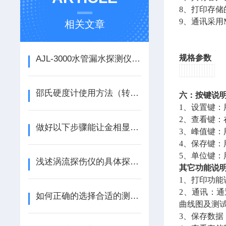
8、打印存储
9、通讯采用
相关文章
规格参数
AJL-3000水管漏水探测仪使用说明
邵氏硬度计使用方法（转载）
六：按键说
1、设置键
2、查看键
做好以下步骤能让金相显微镜更加清晰
3、峰值键
4、保存键
5、单位键：
浅述涡流探伤仪的具体探伤方式
其它功能说
1、打印功
2、通讯：通
如何正确的选择合适的测厚仪？
曲线图及测
3、保存数