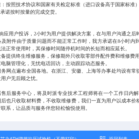
按照技术协议和国家有关检定标准（进口设备高于国家标准
器承诺按时按量的完成交货。
应用户投诉，2小时为用户提供解决方案，
在与用户沟通之后
备及附件由于质量问题而不能正常工作时，我方承诺在8小时内
无法正常使用时，其保修时间随停机时间的长短而相应延长。
提供终生维修服务，保修期外只收取零部件配件费和维修费用
电脑管理化
，
无忧电话回访，主动跟踪动态服务。
网点遍布全国各地。在浙江、
安徽、上海
等办事处均设有常
让用户无后顾之忧。
器售后服务中心，将及时派专业技术工程师将在一个工作日内解
期后也只收取材料费，不收取维修费，我们一直为用户以成本价
行联系，
让品质与服务伴您
轻松愉悦
使用。
：
艾力ATH弹簧拉压试验机（不带打印）
返回列表