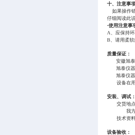
十、注意
如果操作错
仔细阅读此
·使用注意事
A、应保持
B、请用柔
质量保证：
安徽旭
旭泰
仪
旭泰
仪
设备在用户
安装、调试
交货地点由
我方安
技术资料：
设备验收：