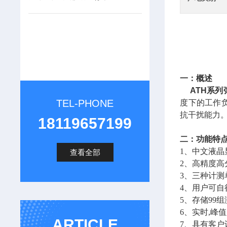
一：概述
ATH系列
TEL-PHONE
度下的工作
抗干扰能力
18119657199
二：功能特
1、中文液晶
查看全部
2、高精度高
3、三种计
4、用户可
5、存储99
6、实时,峰
ARTICLE
7、具有客