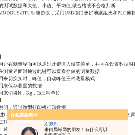
的测试数据和大值、小值、平均值,做合格或不合格判断
MODBUS-RTU标准协议，采用USB接口更好地跟组态和PLC连
明
：用户在测量界面可以通过此键进入设置菜单，并且在设置数据时
：在测量界面时通过此键可以查看存储的测量数据
：用来切换实时，峰值，自动峰值三种测量模式
：用来保存测量的数据
用来切换N，Kg，Ib三种单位
明
能说明：通过微型打印机打印数据
过USB和上位机进行通讯。通讯协议采用MODBUS-RTU协
试过程中详细的测试力的记录，并可保存、打印，做各种分析。
欢迎您！
据：通过保存键保存测量时的数据选择到
来自局域网的朋友！有什么可以
帮助您的吗？