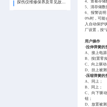
4、查看存
探伤仪维修保养及常见故障排除方法（ZT）
5、清存储
6、报警说
0%时，可能
入自动保护状
厂设置，按“
用户操作
·拉伸弹簧的
A、接上电
B、按[置零
C、向上驱
D、挂上被
·压缩弹簧的
A、同上；
B、同上；
C、向下驱
钮；
D、放置被