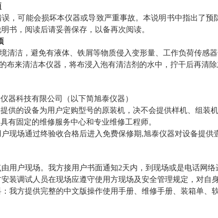
事项
误，可能会损坏本仪器或导致严重事故。本说明书中指出了预
说明书，阅读后请妥善保存，以备再次阅读。
项
环境清洁，避免有液体、铁屑等物质侵入变形量、工作负荷传感
软的布来清洁本仪器，将布浸入泡有清洁剂的水中，拧干后再清除
泰仪器科技有限公司
（以下简
旭泰
仪器）
器提供的设备为用户定购型号的原装机，决不会提供样机、组装
器具有固定的维修服务中心和专业维修工程师。
现场通过终验收合格后进入免费保修期,
旭泰
仪器对设备提供
：
用户现场。我方接用户书面通知2天内，到现场
或是电话网络
装调试人员
在现场
应遵守使用方现场及安全管理规定，对自
我方提供完整的中文版操作使用手册、维修手册、装箱单、软