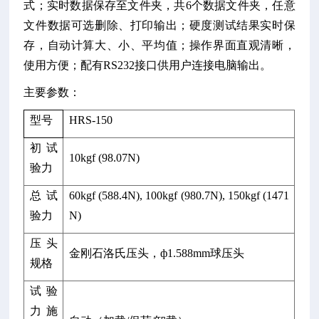
式；实时数据保存至文件夹，共6个数据文件夹，任意
文件数据可选删除、打印输出；硬度测试结果实时保
存，自动计算大、小、平均值；操作界面直观清晰，
使用方便；配有RS232接口供用户连接电脑输出。
主要参数：
型号
HRS-150
初试
10kgf (98.07N)
验力
总试
60kgf (588.4N), 100kgf (980.7N), 150kgf (1471
验力
N)
压头
金刚石洛氏压头，
ф1.588mm
球压头
规格
试验
力施