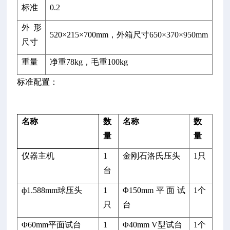
标准
0.2
外形
520×215×700mm
，外箱尺寸
650×370×950mm
尺寸
重量
净重
78kg
，毛重
100kg
标准配置：
名称
数
名称
数
量
量
仪器主机
1
金刚石洛氏压头
1只
台
ф1.588mm球压头
1
Φ150mm平面试
1个
只
台
Φ60mm平面试台
1
Φ40mm V型试台
1个