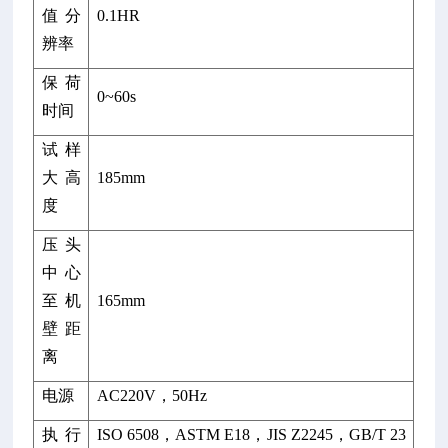
值分
0.1HR
辨率
保荷
0~60s
时间
试样
大高
185mm
度
压头
中心
至机
165mm
壁距
离
电源
AC220V
，
50Hz
执行
ISO 6508
，
ASTM E18
，
JIS Z2245
，
GB/T 23