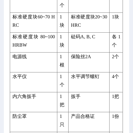
个
标准硬度块60~70 H
1
标准硬度块20~30
1块
RC
块
HRC
标准硬度块 80~100
1
砝码A, B, C
各1
HRBW
块
个
电源线
1
保险丝2A
2个
根
水平仪
1
水平调节螺钉
4个
个
内六角扳手
1
扳手
1把
把
防尘罩
1
产品合格证
1份
只