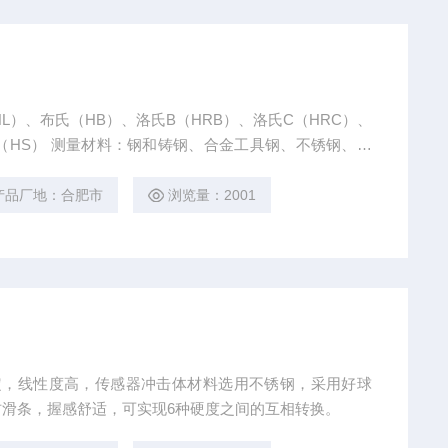
HL）、布氏（HB）、洛氏B（HRB）、洛氏C（HRC）、
氏（HS） 测量材料：钢和铸钢、合金工具钢、不锈钢、灰
金（黄铜）、铜锡合金（青铜）、纯铜、锻钢。
产品厂地：合肥市
浏览量：2001
稳定，线性度高，传感器冲击体材料选用不锈钢，采用好球
滑条，握感舒适，可实现6种硬度之间的互相转换。