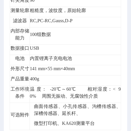
针尖角度
90°
测量轮廓
粗糙度，波纹度，原始轮廓
滤波器
RC,PC-RC,Gauss,D-P
内部存储
100组数据
能力
数据接口
USB
电池
内置锂离子充电电池
外形尺寸
141 mm×55 mm×40mm
产品重量
400g
工作环境
温 度： -20℃～60℃ 相对湿度：< 9
条件
0% 周围无振动、无腐蚀性介质
曲面传感器、小孔传感器、沟槽传感器、
深槽传感器、延长杆、
可选附件
微型打印机、KA620测量平台