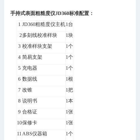
手持式表面粗糙度仪JD360标准配置：
1
JD360粗糙度仪主机
1台
2
多刻线校准样块
1块
3
校准样块支架
1个
4
简易支架
1个
5
充电器
1个
6
数据线
1根
7
改锥
1把
8
说明书
1本
9
合格证
1张
10
保修卡
1张
11
ABS仪器箱
1个