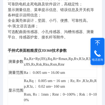
可靠防电机走死电路及软件设计，高稳定性；
显示测量信息、菜单提示信息、错误信息及开关机等
各种提示说明信息；
全金属壳体设计，坚固、小巧、便携、可靠性高。
中/英文语言选择；
可选配曲面传感器、小孔传感器、沟槽传感器、测量
平台、传感器护套、接长杆等附件。
手持式表面粗糙度仪JD360技术参数
Ra,Rz=Ry(JIS),Rq,Rt=Rmax,Rp,Rv,R3z,R3y,R
电话咨询
测量参数
zJIS,Rs,Rsk,Rku,Rsm,Rmr
测量范围
Ra： 0.005 um ~ 16.00 um
Ra,Rq： 0.005 um ~ 16 um ；Rz, Rv ,R3z,Rt,R
p,R3z,： 0.02 um~ 160 um
显示范围
Rsm, Rs：1mm；Rmr：0~100%；Rsk：0~10
0%