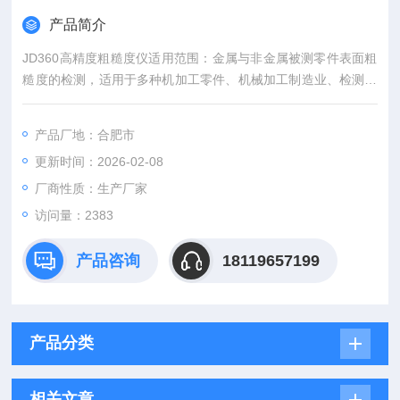
产品简介
JD360高精度粗糙度仪适用范围：金属与非金属被测零件表面粗
糙度的检测，适用于多种机加工零件、机械加工制造业、检测、
商检等部门，尤其适用于大型工件及生产流水线的现场检验，以
及检测、计量、商检等部门的外出检定，不会对工件产生损伤。
产品厂地：合肥市
可测量工件范围：平面、外圆面、锥面、内孔、沟槽、曲面 等其
更新时间：2026-02-08
他异型面（配适用传感器）
厂商性质：生产厂家
访问量：2383
产品咨询
18119657199
产品分类
相关文章