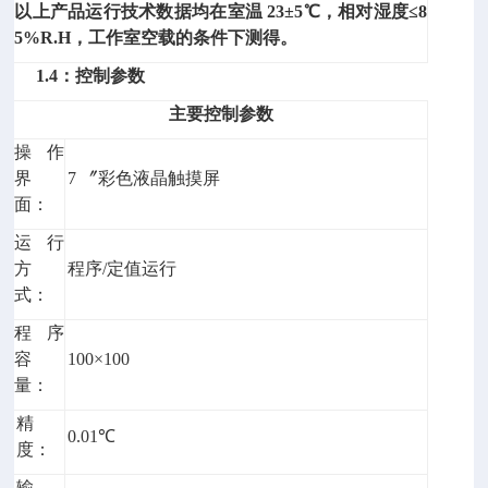
以上产品运行技术数据均在室温
23
±
5
℃，相对湿度
≤
8
5%R.H
，工作室空载的条件下测得。
1.4：控制参数
主要
控制
参数
操作
界
7 〞彩色液晶触摸屏
面：
运行
方
程序/定值运行
式：
程序
容
100×100
量：
精
0.01℃
度：
输