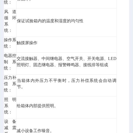
统：
风道
循环
保证试验箱内的温度和湿度的均匀性
系
统：
操作系
触摸屏操作
统：
电器控
交流接触器、中间继电器、空气开关、开关电源、LED
制系
照明灯、固态继电器、报警蜂鸣器、接线排等组成
统：
压力补
当箱体内外压力不平衡时，压力补偿系统会自动调
偿系
节。
统：
照明
系
给箱体内部提供照明。
统：
设备
减震
减小设备工作噪音。