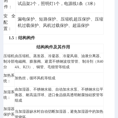
附
试品架2个，照明灯1个，电源线1条（3米）
件：
安全
漏电保护、短路保护、压缩机超压保护、压缩
配
机过载保护、风机过载保护、超温保护
置：
1.5：结构构件
结构构件及其作用
压缩机
由压缩机、蒸发器、冷凝器、冷凝风扇、油液分离器、
制冷部
电磁阀、膨胀阀、避震不锈钢波纹管管、制冷剂（R40
分
4A、R23）、铜管、毛细管等组成
加热系
加热丝，循环风机等组成
统：
由加湿器、不锈钢水箱、自动加水水泵、不锈钢水位平
加湿系
衡器、耐高温浮球、进口食品级高透明耐腐蚀硅胶管等
统：
组成
加湿器
当加湿器缺水时自动切断加湿器，避免加湿器中的加热
保护系
管烧坏。