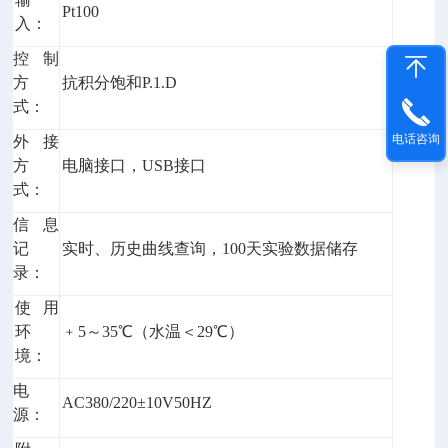
Pt100
入：
控制
方
抗积分饱和P.1.D
式：
电话咨询
外接
方
电脑接口，USB接口
式：
信息
记
实时、历史曲线查询，100天实验数据储存
录：
使用
环
﹢5～35℃（水温＜29℃）
境：
电
AC380/220±10V50HZ
源：