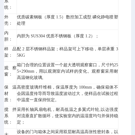
系
统：
外
优质碳素钢板（厚度 1.5）数控加工成型.磷化静电喷塑
壳：
处理
内
内胆为 SUS304 优质不锈钢板（厚度 1.2）；
胆：
样品
配 2 层不锈钢样品架；样品架可上下移动，单层承重 3
架：
5KG
箱门合理的位置设置一个超大透明观察窗口，尺寸约25
观察
5×290mm，用以观测室内试样的变化。观察窗采用耐
窗：
高温钢化玻璃,
保温
高密度玻璃纤维棉，保温厚度为 100mm，确保箱体不
材
会因温度传导而导致温度波动过大，使样品在试验过程
质：
中温度一直保持恒定。
搅拌
采用长轴风扇电机，耐高低温之多翼式叶轮,以达强度
系
对流垂直扩散循环，使实验室内的温湿度均匀并保持稳
统：
定；
设备的门与箱体之间采用双层耐高温高张性密封条，以
大