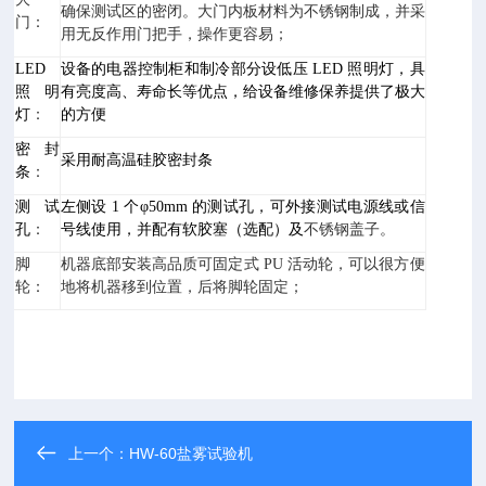
确保测试区的密闭。大门内板材料为不锈钢制成，并采
门：
用无反作用门把手，操作更容易；
LED
设备的电器控制柜和制冷部分设低压 LED 照明灯，具
照明
有亮度高、寿命长等优点，给设备维修保养提供了极大
灯
：
的方便
密封
采用耐高温硅胶密封条
条
：
测试
左侧设 1 个φ50mm 的测试孔，可外接测试电源线或信
孔
：
号线使用，并配有软胶塞（选配）及
不锈钢盖子。
脚
机器底部安装高品质可固定式 PU 活动轮，可以很方便
轮：
地将机器移到位置，后将脚轮固定；
上一个：
HW-60盐雾试验机