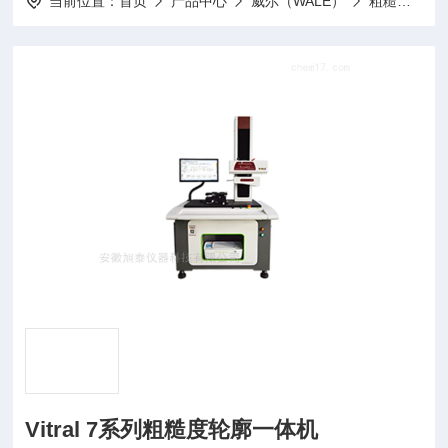
当前位置：
首页
产品中心
威尔（WALE）
粗糙度 轮廓一体机
Vitral 7系列粗糙度轮廓一体机