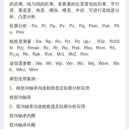
的距离、线与线的距离、各要素的位置度包括距离、平行
度、垂直度、角度、槽深、槽宽、半径，可进行直线度分
析、凸度分析。
轮廓分析：Pa、Pt、Pp、Pv、Pz、Pq、Psm、Psk、Pk
u、Pmr
粗糙度测量：Ra、Rp、Rv、Rz、Rz（jis）、R3z、RzDI
N、Rzj、Rmax、Rc、Rt、Rq、Rsk、Rku、Rsm、Rs、
R△q、Rk、Rpk、Rvk、Mr1、Mr2、Rmr
波纹度参数：Wa、Wt、Wp、Wv、Wz、Wq、Wsm、Ws
k、Wku、Wmr
典型应用案例：
1、桃形沟轴承沟道粗糙度及轮廓分析应用
桃形沟轴承
2、双沟轴承沟道粗糙度及轮廓分析应用
双沟轴承内圈
双沟轴承外圈