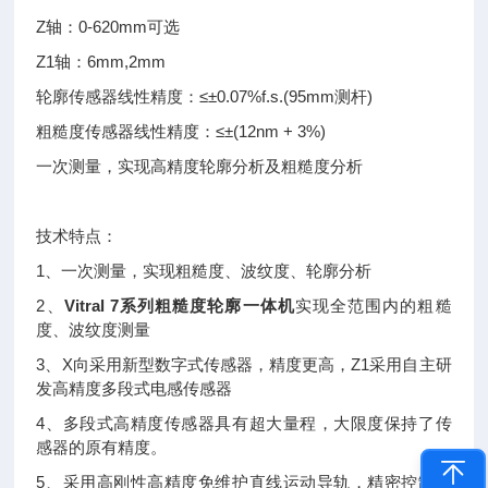
Z轴：0-620mm可选
Z1轴：6mm,2mm
轮廓传感器线性精度：≤±0.07%f.s.(95mm测杆)
粗糙度传感器线性精度：≤±(12nm + 3%)
一次测量，实现高精度轮廓分析及粗糙度分析
技术特点：
1、一次测量，实现粗糙度、波纹度、轮廓分析
2、
Vitral 7系列粗糙度轮廓一体机
实现全范围内的粗糙
度、波纹度测量
3、X向采用新型数字式传感器，精度更高，Z1采用自主研
发高精度多段式电感传感器
4、多段式高精度传感器具有超大量程，大限度保持了传
感器的原有精度。
5、采用高刚性高精度免维护直线运动导轨，精密控制系