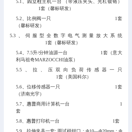
5.1
、四立柱
主机一台 （带液压夹头、光杠镀铬）
1套（馨标研发）
5.2
、
比例阀一只 1套
（馨标研发）
5.3
、
伺服型全数字电气测量放大系统
1套（馨标研发）
5.4
、
7.5升/分钟油源一台 1套（意大
利马祖奇MARZOCCHI油泵）
5.5
、
拉、压双向负荷传感器一只
1套（美国科尔）
5.6
、
位移传感器一只 1套
（济南光宇）
5.7
、惠普
商用计算机一台 1
套
5.8、
惠普
打印机一台 1套
5.9
、
拉伸夹具一套: 圆试样钳口：Φ10—Φ20mm；Φ