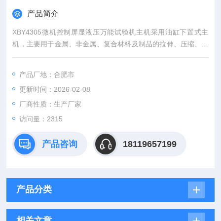
产品简介
XBY4305微机控制屏显液压万能试验机主机采用油缸下置式主
机，主要用于金属、非金属、复合材料及制品的拉伸、压缩、弯
曲、剪切等方式的力学性能试验，同时可以根据GB、ISO、JI
S、ASTM、DIN及用户提供的多种标准进行试验和数据处理。广
产品厂地：合肥市
泛应用于建筑建工、冶金、航空航天、机械制造、电线电缆、橡
更新时间：2026-02-08
胶塑料等行业的材料检验分析，是科研院所、大专院校、工矿企
业、技术监督、商检仲裁等部门的理想检测设备。
厂商性质：生产厂家
访问量：2315
产品咨询
18119657199
产品分类
相关文章