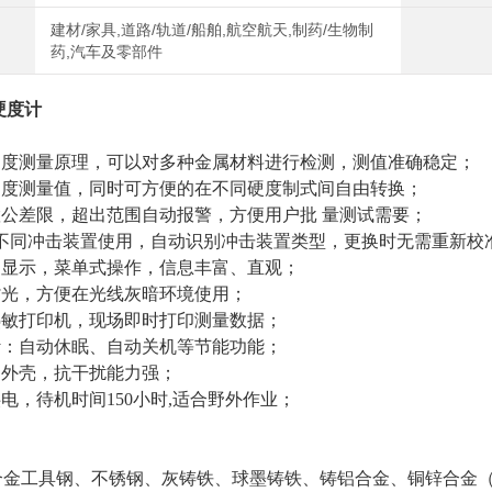
建材/家具,道路/轨道/船舶,航空航天,制药/生物制
药,汽车及零部件
氏硬度计
】
氏硬度测量原理，可以对多种金属材料进行检测，测值准确稳定；
硬度测量值，同时可方便的在不同硬度制式间自由转换；
置公差限，超出范围自动报警，方便用户批 量测试需要；
种不同冲击装置使用，自动识别冲击装置类型，更换时无需重新校
晶显示，菜单式操作，信息丰富、直观；
D背光，方便在光线灰暗环境使用；
热敏打印机，现场即时打印测量数据；
计：自动休眠、自动关机等节能功能；
属外壳，抗干扰能力强；
供电，待机时间150小时,适合野外作业；
】
合金工具钢、不锈钢、灰铸铁、球墨铸铁、铸铝合金、铜锌合金（