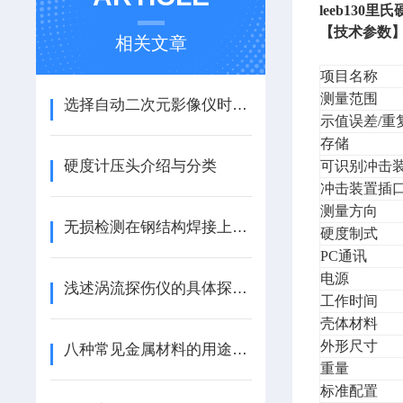
leeb130里
【技术参数
相关文章
项目名称
测量范围
选择自动二次元影像仪时要多考虑这些因素
示值误差/重
存储
硬度计压头介绍与分类
可识别冲击
冲击装置插
测量方向
无损检测在钢结构焊接上的应用（转载）
硬度制式
PC通讯
电源
浅述涡流探伤仪的具体探伤方式
工作时间
壳体材料
外形尺寸
八种常见金属材料的用途详解（ZT）
重量
标准配置