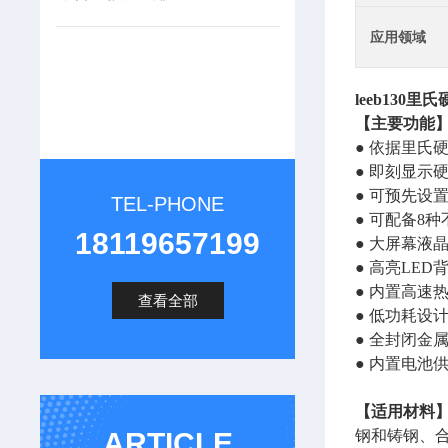
应用领域
leeb130里
【主要功能
● 依据里
● 即刻显示
● 可预先设
TEL-PHONE
● 可配备8
18119657199
● 大屏幕液
● 高亮LE
● 内置高速
查看全部
● 低功耗设
● 全封闭金
● 内置电池
【适用材料
ARTICLE
钢和铸钢、