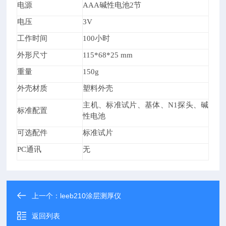
电源
AAA
碱性电池2节
电压
3V
工作时间
100
小时
外形尺寸
115*68*25 mm
重量
150g
外壳材质
塑料外壳
主机、标准试片、基体、N1探头、碱
标准配置
性电池
可选配件
标准试片
PC
通讯
无
上一个：
leeb210涂层测厚仪
返回列表