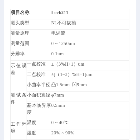
项目名称
Leeb211
测头类型
N1
不可拔插
测量原理
电涡流
测量范围
0
~
1250um
分辨率
0.1um
一点校准
±（3%H+1）um
示值误
差
二点校准
±[（1
~
3
）%H+1]um
小曲率半径
凸1.5mm 凹9mm
测试条
小面积直径
φ7mm
件
基本临界厚
0.5mm
度
温度
0
~
40
℃
工作环
境
湿度
20%
~
90%