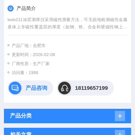
产品简介
leeb211涂层测厚仪采用磁性测量方法，可无损地检测磁性金属
基体上非磁性覆盖层的厚度（如钢、铁、合金和硬磁性钢上的
铝、铬、铜、锌、锡、橡胶、油漆等），能广泛地应用在电镀、
防腐、航天、航空、化工、汽车、造船、轻工、商检等检测领
产品厂地：合肥市
域。既可用于实验室，也可用于工程现场，它是无损检测行业的*
更新时间：2026-02-08
仪器。
厂商性质：生产厂家
访问量：1988
产品咨询
18119657199
产品分类
相关文章