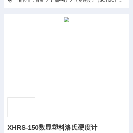
当前位置：
首页
产品中心
尚材硬度计（SCTMC）
洛
XHRS-150数显塑料洛氏硬度计