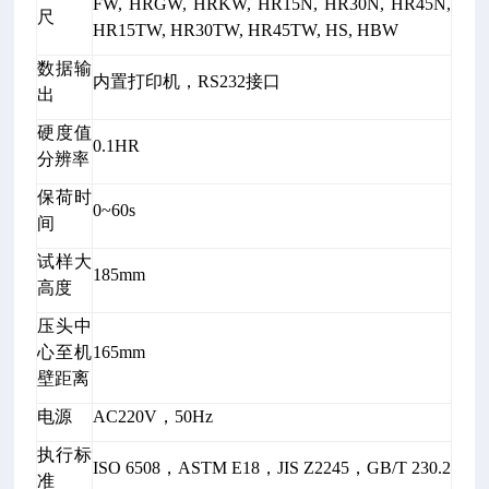
FW, HRGW, HRKW, HR15N, HR30N, HR45N,
尺
HR15TW, HR30TW, HR45TW, HS, HBW
数据输
内置打印机，RS232接口
出
硬度值
0.1HR
分辨率
保荷时
0~60s
间
试样大
185mm
高度
压头中
心至机
165mm
壁距离
电源
AC220V，50Hz
执行标
ISO 6508，ASTM E18，JIS Z2245，GB/T 230.2
准