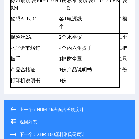
标准硬度块100~110 H
1块
标准硬度块115~125 HR
1块
RM
R
砝码A, B, C
各1
电源线
1根
个
保险丝2A
2个
水平仪
1个
水平调节螺钉
4个
内六角扳手
1把
扳手
1把
防尘罩
1只
产品合格证
1份
产品说明书
1份
打印机说明书
1份
上一个：
HRM-45表面洛氏硬度计
返回列表
下一个：
XHR-150塑料洛氏硬度计