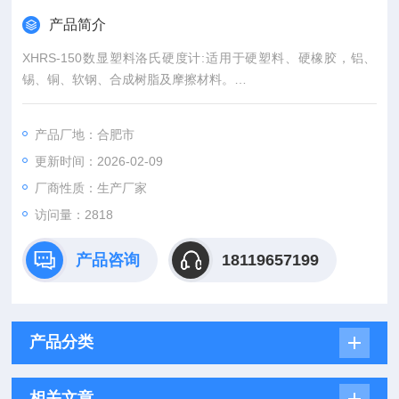
产品简介
XHRS-150数显塑料洛氏硬度计:适用于硬塑料、硬橡胶，铝、
锡、铜、软钢、合成树脂及摩擦材料。
1. 数显大屏幕显示及操作，支持各标尺转换
2. 可选配洛氏标尺压头，完成洛氏标尺测定
产品厂地：合肥市
更新时间：2026-02-09
厂商性质：生产厂家
访问量：2818
产品咨询
18119657199
产品分类
相关文章