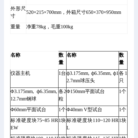
外形尺
520×215×700mm，外箱尺寸650×370×950mm
寸
重量
净重78kg，毛重100kg
名称
数
名称
数
量
量
仪器主机
1台
ф3.175mm, ф6.35mm, ф1
各1
2.7mm球压头
只
Φ3.175mm, ф6.35mm,
各2
Φ150mm平面试台
1个
12.7mm钢球
粒
Φ60mm平面试台
1个
Φ40mm V型试台
1个
标准硬度块75~85 HR
1块
标准硬度块110~120 HR
1块
EW
L