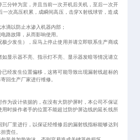
停三分钟为宜，并且当前一次开机后关机，至后一次开
后一次高压积累，成瞬间高压，击穿X射线球管，造成
成水滴以防止水渗入机器内部；
现电路故障，从而影响使用。
况极少发生），应马上停止使用并请立即联系生产商或
诸如显示器不亮、指示灯不亮、显示器发暗等情况请立
分已经发生位置偏移，这将可能导致出现漏射线超标的
器寄回生产厂家进行维修。
时作为设计依据的，在没有大防护屏时，本公司不保证
使用时操作者手的位置不能超过防护屏边线的延长线所
回到厂里进行，以保证经维修后的漏射线指标能够达到
承担责任。
箱包装并加垫泡沫，否则容易造成关键器件损坏。