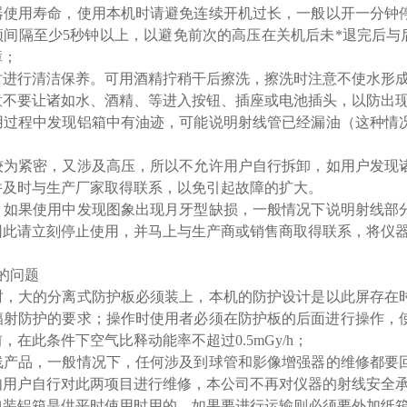
器使用寿命，使用本机时请避免连续开机过长，一般以开一分钟
须间隔至少5秒钟以上，以避免前次的高压在关机后未*退完后与
障；
时进行清洁保养。可用酒精拧稍干后擦洗，擦洗时注意不使水形
意不要让诸如水、酒精、等进入按钮、插座或电池插头，以防出
用过程中发现铝箱中有油迹，可能说明射线管已经漏油（这种情
较为紧密，又涉及高压，所以不允许用户自行拆卸，如用户发现
并及时与生产厂家取得联系，以免引起故障的扩大。
：如果使用中发现图象出现月牙型缺损，一般情况下说明射线部
因此请立刻停止使用，并马上与生产商或销售商取得联系，将仪
明的问题
时，大的分离式防护板必须装上，本机的防护设计是以此屏存在
辐射防护的要求；操作时使用者必须在防护板的后面进行操作，
，在此条件下空气比释动能率不超过0.5mGy/h；
线产品，一般情况下，任何涉及到球管和影像增强器的维修都要
如用户自行对此两项目进行维修，本公司不再对仪器的射线安全
包装铝箱是供平时使用时用的，如果要进行运输则必须要外加纸