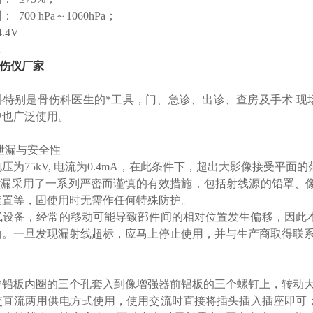
700 hPa～1060hPa；
.4V
A
伤仪厂家
科特别是骨伤科医生的*工具，门、急诊、出诊、查房及手术 现
中也广泛使用。
的泄漏与安全性
为75kV, 电流为0.4mA，在此条件下，超出大影像接受平面的范
泄漏采用了一系列严密而谨慎的有效措施，包括射线源的铅罩、
装置等，固使用时无需作任何特殊防护。
式设备，经常的移动可能导致部件间的相对位置发生偏移，因此
内。一旦发现漏射线超标，应马上停止使用，并与生产商取得联
护铅板内圈的三个孔套入到像增强器前铝板的三个螺钉上，转动
交直流两用供电方式使用，使用交流时直接将插头插入插座即可