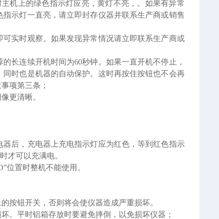
时主机上的绿色指示灯应亮，黄灯不亮，。如果有异常
色指示灯一直亮，请立即封存仪器并联系生产商或销售
即可实时观察。如果发现异常情况请立即联系生产商或
的长连续开机时间为60秒钟。如果一直开机不停止，
，同时也是机器的自动保护。这时再按住按钮也不会再
意事项第三条；
图像更清晰。
电器后，充电器上充电指示灯应为红色，等到红色指示
小时才可以充满电。
O”位置时整机不能使用。
上的按钮开关，否则将会使仪器造成严重损坏。
损坏。平时铝箱存放时要避免摔倒，以免损坏仪器；