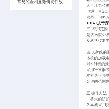
常见的金相显微镜硬件故障排除（ZT）
大气压力范围： 
电源：直流14
功率： 40V
JDB-1
皮带探
三. 应用范围
是各医院外
及科学仪器
四. X射线
本机的加载电压
对X射线的
采用准直器
本机为手提
允许的范围
五.操作方法
⒈
将大的防
⒉
本机采用