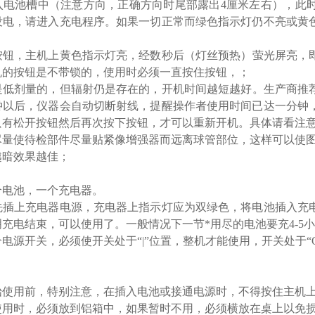
入电池槽中（注意方向，正确方向时尾部露出4厘米左右），此
没电，请进入充电程序。如果一切正常而绿色指示灯仍不亮或黄
按钮，主机上黄色指示灯亮，经数秒后（灯丝预热）萤光屏亮，
机的按钮是不带锁的，使用时必须一直按住按钮，；
是低剂量的，但辐射仍是存在的，开机时间越短越好。生产商推荐
秒钟以后，仪器会自动切断射线，提醒操作者使用时间已达一分钟
只有松开按钮然后再次按下按钮，才可以重新开机。具体请看注
尽量使待检部件尽量贴紧像增强器而远离球管部位，这样可以使
越暗效果越佳；
：
个电池，一个充电器。
先插上充电器电源，充电器上指示灯应为双绿色，将电池插入充
充电结束，可以使用了。一般情况下一节*用尽的电池要充4-5
电源开关，必须使开关处于“|”位置，整机才能使用，开关处于“
始使用前，特别注意，在插入电池或接通电源时，不得按住主机
使用时，必须放到铝箱中，如果暂时不用，必须横放在桌上以免