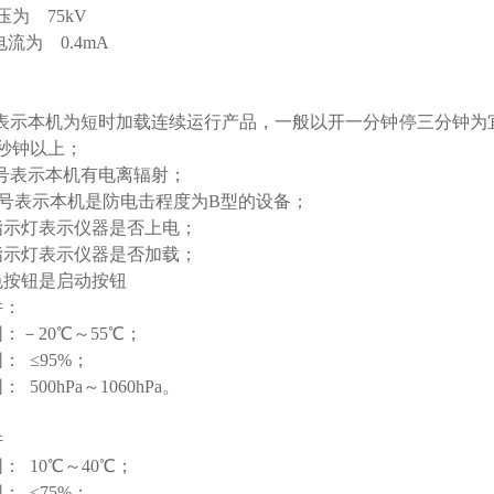
为 75kV
为 0.4mA
” 表示本机为短时加载连续运行产品，一般以开一分钟停三分钟
秒钟以上；
 符号表示本机有电离辐射；
”符号表示本机是防电击程度为B型的设备；
指示灯表示仪器是否上电；
指示灯表示仪器是否加载；
色按钮是启动按钮
件：
：－20
℃
～55
℃
；
： ≤95%；
500hPa～1060hPa。
件
： 10
℃
～40
℃
；
： ≤75%；