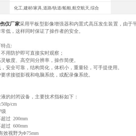
化工,建材/家具,道路/轨道/船舶,航空航天,综合
伤仪厂家
采用平板型影像增强器和内置式高压发生装置，由于
非常低，这样同时保证了操作者的安全。
特点:
，不用防护即可直接实时观察；
高灵敏度、高空间分辨率，操作简便。
低，安全可靠，结构简化，体积小，重量轻，可手提使用。
户要求接驳影视和电脑系统，或配录像系统。
进液的封闭设备，主要技术指标如下：
0lp/cm
7级
过 200mm
过 600mm
效视野为Φ75mm