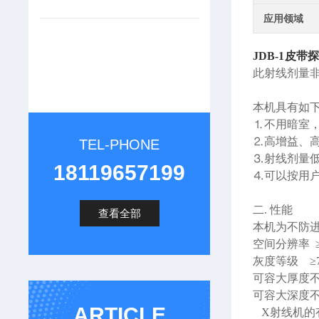
应用领域
JDB-1
皮带探
此射线剂量
本机具有如下
⒈
不用暗室
⒉
高增益、
TEL-PHONE
⒊
射线剂量
18119657199
⒋
可以按用
二. 性能
查看全部
本机为不防
空间分辨率 ≥5
灰度等级 ≥
可容大厚度不超
可容大深度不超
ARTICLE
X射线机的有