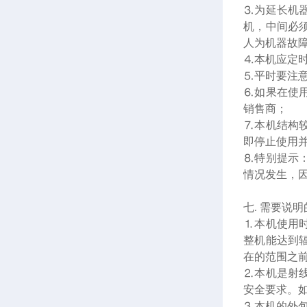
⒊
为延长机
机，中间必
人为机器故
⒋
本机应定
⒌
平时要注
⒍
如果在使
销售商；
⒎
本机结构
即停止使用
⒏
特别提示
情况发生，
七. 需要说
⒈
本机使用
整机能达到
在的范围之前
⒉
本机是射
安全要求。
⒊
本机的外