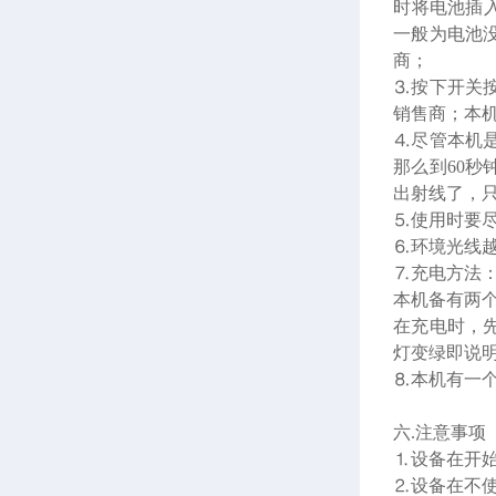
时将电池插
一般为电池
商；
⒊
按下开关
销售商；本
⒋
尽管本机
那么到60
出射线了，
⒌
使用时要
⒍
环境光线
⒎
充电方法
本机备有两
在充电时，
灯变绿即说明
⒏
本机有一个
六.注意事项
⒈
设备在开
⒉
设备在不