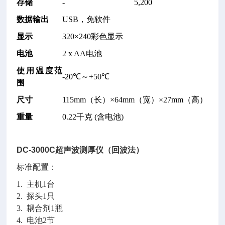
存储
-
5,200
数据输出
USB，免软件
显示
320×240彩色显示
电池
2 x AA电池
使用温度范
-20℃～+50℃
围
尺寸
115mm（长）×64mm（宽）×27mm（高）
重量
0.22千克 (含电池)
DC-3000C超声波测厚仪（回波法）
标准配置：
1. 主机1台
2. 探头1只
3. 耦合剂1瓶
4. 电池2节