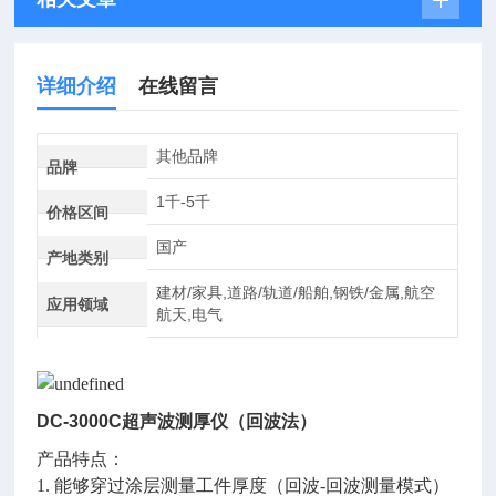
详细介绍
在线留言
其他品牌
品牌
1千-5千
价格区间
国产
产地类别
建材/家具,道路/轨道/船舶,钢铁/金属,航空
应用领域
航天,电气
DC-3000C超声波测厚仪（回波法）
产品特点：
1. 能够穿过涂层测量工件厚度（回波-回波测量模式）