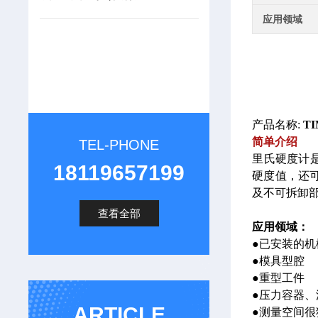
应用领域
产品名称:
T
简单介绍
TEL-PHONE
里氏硬度计是
18119657199
硬度值，还
及不可拆卸
查看全部
应用领域：
●已安装的
●模具型腔
●重型工件
●压力容器
ARTICLE
●测量空间