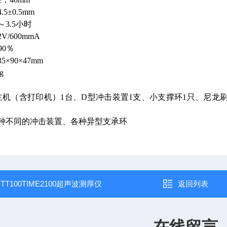
5±0.5mm
3.5小时
/600mmA
90％
×90×47mm
g
主机（含打印机）1台、D型冲击装置1支、小支撑环1只、尼龙刷
7种不同的冲击装置、各种异型支承环
：
TT100TIME2100超声波测厚仪
返回列表