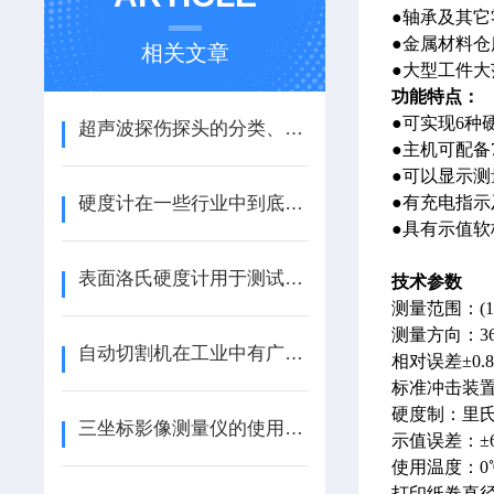
●轴承及其它
●金属材料
相关文章
●大型工件
功能特点：
●可实现6种
超声波探伤探头的分类、作用及选用（ZT）
●主机可配
●可以显示
硬度计在一些行业中到底有多重要？（ZT）
●有充电指
●具有示值软
表面洛氏硬度计用于测试薄板金属（ZT）
技术参数
测量范围：(170
测量方向：36
自动切割机在工业中有广泛应用
相对误差±0.
标准冲击装
硬度制：里
三坐标影像测量仪的使用方法与保养技巧
示值误差：±6H
使用温度：0
打印纸卷直径