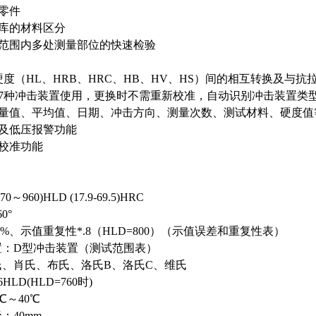
零件
仓库的材料区分
大范围内多处测量部位的快速检验
硬度（HL、HRB、HRC、HB、HV、HS）间的相互转换及与
备7种冲击装置使用，更换时不需重新校准，自动识别冲击装置类
测量值、平均值、日期、冲击方向、测量次数、测试材料、硬度值
示及低压报警功能
校准功能
～960)HLD (17.9-69.5)HRC
0°
8%、示值重复性*.8（HLD=800）（示值误差和重复性表）
置：D型冲击装置（测试范围表）
氏、肖氏、布氏、洛氏B、洛氏C、维氏
LD(HLD=760时)
℃～40℃
：40mm