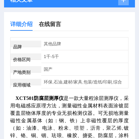
详细介绍
在线留言
其他品牌
品牌
1千-5千
价格区间
国产
产地类别
环保,石油,建材/家具,包装/造纸/印刷,综合
应用领域
XCT501
防腐层测厚仪
是一款大量程涂层测厚仪，采
用电磁感应原理方法，
测量磁性金属材料表面涂镀层
覆盖层物体厚度的专业无损检测仪器。可无损地测量
磁性金属基体（如：钢、铁）上非磁性覆层的厚度
（如：油漆、电泳、粉未、
喷塑，沥青，聚乙烯,
镀
锌、铬、铜、锢、珐琅、橡胶、搪瓷、防腐层，涂料