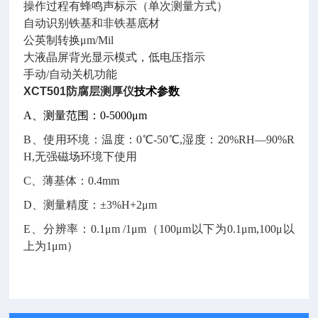
操作过程有蜂鸣声标示（单次测量方式）
自动识别铁基和非铁基底材
公英制转换μm/Mil
大液晶屏背光显示模式，低电压指示
手动/自动关机功能
XCT501
防腐层测厚仪
技术参数
A、测量范围：0-5000μm
B、使用环境：温度：0℃-50℃,湿度：20%RH—90%R
H,无强磁场环境下使用
C、薄基体：0.4mm
D、测量精度：±3%H+2μm
E、分辨率：0.1μm /1μm（100μm以下为0.1μm,100μ以
上为1μm）