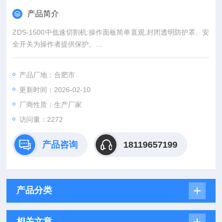
产品简介
ZDS-1500中低速切割机:操作面板简单直观,封闭透明防护罩、安
全开关为操作者提供保护。
配重滑动加载系统，操作更方便灵活，并能最小化样品损害。闭
环控制切割，防止过载烧坏电机、电路等。样品切割完成能自动
产品厂地：合肥市
停止。
更新时间：2026-02-10
厂商性质：生产厂家
访问量：2272
产品咨询
18119657199
产品分类
相关文章