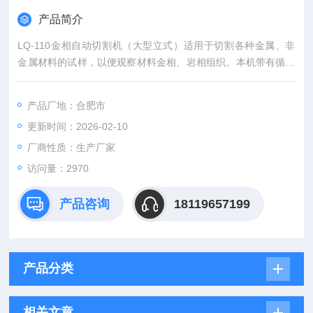
产品简介
LQ-110金相自动切割机（大型立式）适用于切割各种金属、非
金属材料的试样，以便观察材料金相、岩相组织。本机带有循环
冷却装置，使用配置好的冷却液可带走切割时所产生的热量，避
免试样过热而烧伤试样组织。该机使用方便、安全可靠。是工
产品厂地：合肥市
厂、科研单位以及大专院校实验室制作试样理想的设备之一。
更新时间：2026-02-10
厂商性质：生产厂家
访问量：2970
产品咨询
18119657199
产品分类
相关文章