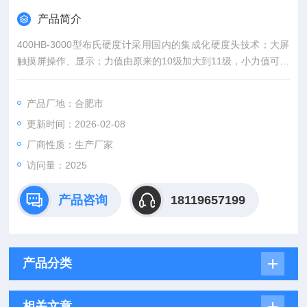
产品简介
400HB-3000型布氏硬度计采用国内的集成化硬度头技术；大屏
触摸屏操作、显示；力值由原来的10级加大到11级，小力值可达
31.25，大力值3000kgf；试验力闭环控制，触摸屏界面，操作方
便；集成化硬度头技术，浓缩机芯，结构可靠耐用；构造坚固、
产品厂地：合肥市
刚性好、精确、可靠、耐用。
更新时间：2026-02-08
厂商性质：生产厂家
访问量：2025
产品咨询
18119657199
产品分类
相关文章