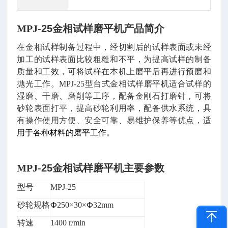
MPJ-
25金相试样磨平机产品简介
在金相试样制备过程中，经切割后的试样表面或未
经
加工
的
试样表面比较粗糙和不平，为提高试样的制备
质量和工效，可将试样在
本
机上磨平后再进行预磨和
抛光工作。MPJ-25型
台式
金相试样磨平机适合
试样的
湿磨、干磨、磨削
等工序
，
配备金刚石打磨针，可将
砂轮表面打平，提高砂轮利用率，配备供水系统，
具
有操作使用方便
、
安全可靠
、
易维护保养等优点，
适
用于各种
材料的
磨平工作
。
MPJ-
25金相试样磨平机主要参数
型号
MPJ-25
砂轮规格
Ф
250×30×
Ф
32mm
转速
1400 r/min