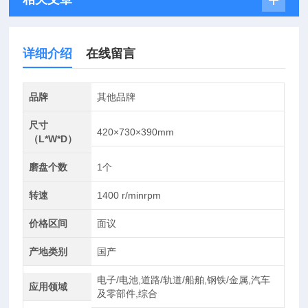
详细介绍
在线留言
品牌
其他品牌
尺寸
420×730×390mm
（L*W*D）
磨盘个数
1个
转速
1400 r/minrpm
价格区间
面议
产地类别
国产
电子/电池,道路/轨道/船舶,钢铁/金属,汽车
应用领域
及零部件,综合