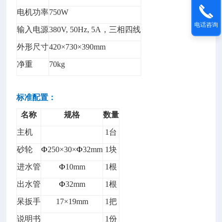
电机
功率
750W
电话咨询
输入电源
380V, 50Hz, 5A，三相四线
外形尺寸
420×730×3
9
0mm
净重
70
kg
标准配置：
名称
规格
数量
主机
1台
砂轮
Ф
250×30×
Ф
32mm
1块
进水管
Ф
10
mm
1根
出水管
Ф
32mm
1根
呆扳手
17
×
19mm
1把
说明书
1份