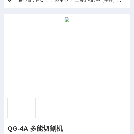
当前位置：
首页
产品中心
上海金相设备（宇舟）
多功
QG-4A 多能切割机