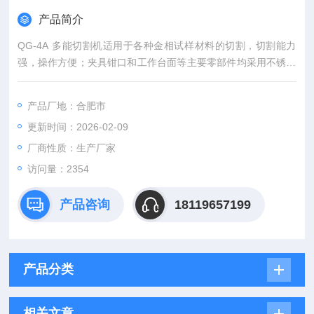
产品简介
QG-4A 多能切割机适用于各种金相试样材料的切割，切割能力
强，操作方便；夹具钳口和工作台面等主要零部件均采用不锈钢
材料制成，使用寿命长，维护保养方便；切割室采用全封闭式结
构，配备安全限位开关，透明有机玻璃窗口和内置LED照明灯供
产品厂地：合肥市
切割时观察；柜式结构，方便存储各类切割耗材。
更新时间：2026-02-09
厂商性质：生产厂家
访问量：2354
产品咨询
18119657199
产品分类
相关文章