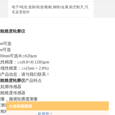
电子/电池,道路/轨道/船舶,钢铁/金属,航空航天,汽
车及零部件
系列粗糙度轮廓仪
mm可选
mm可选
30mm可选/R:±620μm
度：≤±(0.8+|0.12H|)μm
精度：≤±(5nm + 2.8%)
细产品信息，请与我们联系！
系列粗糙度轮廓仪
产品特点
式轮廓传感器
围粗糙度传感器
测量，微观轮廓度测量
度测量
程粗糙度、高精度大量程轮廓测量的复合机型
欢迎您！