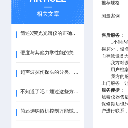
推荐规格
相关文章
测量案例
简述X荧光光谱仪的正确操作步骤
售后服务：
1小时内响
损坏外，设
硬度与其他力学性能的关系（ZT）
而导致设备
我方对设备
用户档案
超声波探伤探头的分类、作用及选用（ZT）
我方的服务
上门服务，
服务便捷：
不知道了吧！通过这些方法可使X荧光光谱仪避免误差
旭泰
仪器售
保修期后也
简述选购微机控制万能试验机时所需要考虑的主要因素
户进行联系