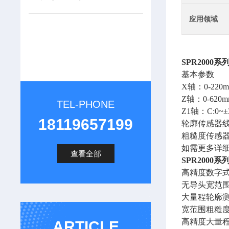
应用领域
SPR2000
基本参数
X轴：0-220
Z轴：0-620
TEL-PHONE
Z1轴：C:0~±
18119657199
轮廓传感器线性精
粗糙度传感器线性
如需更多详
查看全部
SPR2000
高精度数字
无导头宽范
大量程轮廓
宽范围粗糙
高精度大量
ARTICLE