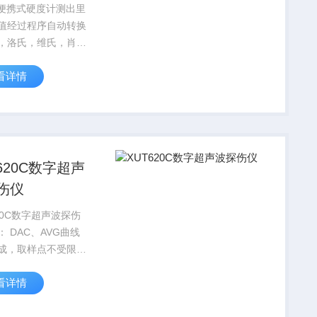
10便携式硬度计测出里
值经过程序自动转换
，洛氏，维氏，肖氏
值，还可以配置各种
看详情
件，来满足于各种测
和环境。 适应模
械、机床、五金、热
锻造、特种钢等行业
.
620C数字超声
伤仪
20C数字超声波探伤
 DAC、AVG曲线
成，取样点不受限
可进行补偿与修正，
看详情
冲频率可调，大可达
次/秒，100个独立探