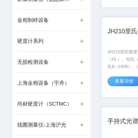
字显示屏降低了
的要求。适用于
金相制样设备
机械行业等...
JH210里
硬度计系列
JH210里氏硬
（HL）、布氏
无损检测设备
氏B（HRB）、
C（HRC）、洛
查看详情
A（HRA）、维
上海金相设备（宇舟）
肖氏（HS） 
和铸钢、合金工
尚材硬度计（SCTMC）
钢、灰铸铁、球
铝合金、...
手持式光
线圈测量仪-上海沪光