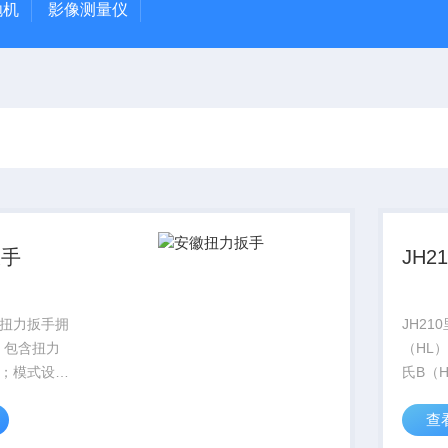
抛机
影像测量仪
扳手
JH
显扭力扳手拥
JH2
，包含扭力
（HL
；模式设
氏B（
数值清除；
C（H
查
户校正功
A（H
通过安装数
肖氏（