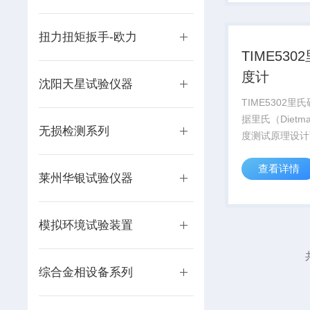
要测小的测量面
0-6500μm，
2μm。
扭力扭矩扳手-欧力
TIME530
度计
沈阳天星试验仪器
TIME5302里
据里氏（Dietma
无损检测系列
度测试原理设计
里氏硬度值经过
查看详情
换成布氏，洛氏
莱州华银试验仪器
氏等硬度值，还
种测试配件，来
测试条件和环境.
模拟环境试验装置
综合金相设备系列