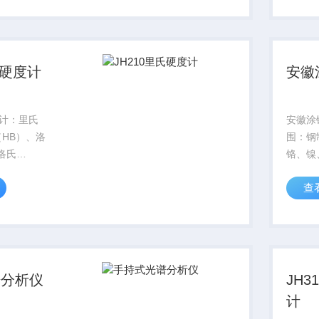
对操作人员
和铸钢
汽车行业、
钢、灰
铝合金、
氏硬度计
安徽
度计：里氏
安徽涂
（HB）、洛
围：钢
洛氏
铬、镍
氏
他涂层
查
氏（HV）、
电镀层
测量材料：钢
银、锡
具钢、不锈
制品的
墨铸铁、铸
粉末、
涂层。黑
谱分析仪
JH
计