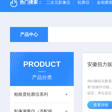
热门搜索：
二次元影像仪
轮廓仪
金相磨
产品中心
PRODUCT
安徽扭力
产品分类
AWJ棘轮头数
有*的操作功能
设定；单位设定
粗糙度轮廓仪系列
定；数值储存；
查看详情
数值输出以及用
影像测量仪（选配探针）
能。易于操作，