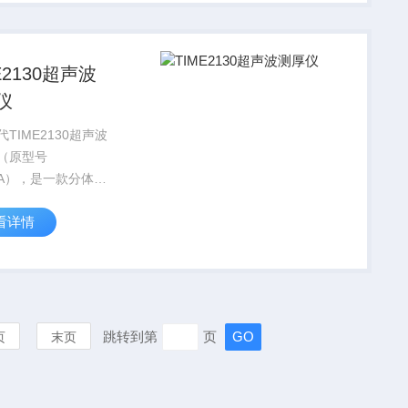
，可自由设置和存储
伤工艺和标准，...
E2130超声波
仪
TIME2130超声波
（原型号
00A），是一款分体式
测厚仪，测厚范围为
看详情
~300mm，具有背光显
，可测量金属和非金
厚度。
跳转到第
页
页
末页