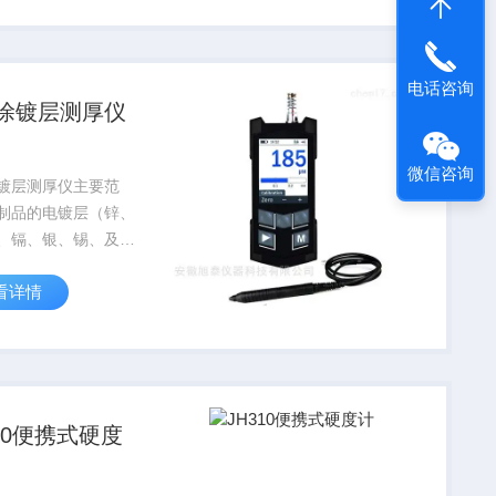
、合金工具钢、不锈
铸铁、球墨铸铁、铸
...
电话咨询
涂镀层测厚仪
微信咨询
镀层测厚仪主要范
制品的电镀层（锌、
、镉、银、锡、及其
），有色金属制品的
看详情
（锌、铬、镍、镉、
、及其他涂层）。钢
涂层、涂漆、瓷釉、
玛珶脂、及其他绝缘
色...
310便携式硬度