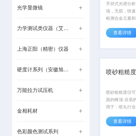
手持式光谱分析
光学显微镜
场，无损，快速
检测合金元素和
别。主要应用在
力学测试类仪器（艾力）
查看详情
冶炼、废旧金属
容器、电力电站
工、精细化工、
上海正阳（精密）仪器
药、航空航天、
行业中。库存...
硬度计系列（安徽旭泰）
喷砂粗糙
万能拉力试压机
喷砂粗糙度仪可
面的峰顶-谷底
用于：喷丸行业
金相耗材
业、印刷行业、
查看详情
业等表面需求的
测量表面轮廓的
色彩颜色测试系列