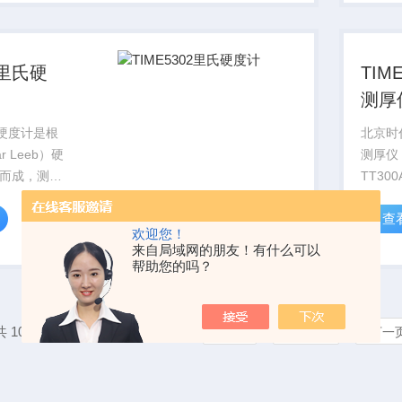
积，量程：
伤通道
精度正负
多种探
2里氏硬
TIM
测厚
氏硬度计是根
北京时代
r Leeb）硬
测厚仪
而成，测出
TT3
程序自动转
超声波
查
，维氏，肖
0.75
欢迎您！
可以配置各
示功能
来自局域网的朋友！有什么可以
满足于各种
属材料
帮助您的吗？
..
共 1087 条记录，当前 17 / 100 页
首页
上一页
下一