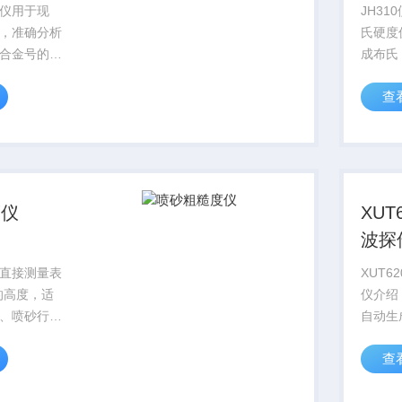
仪用于现
JH3
，准确分析
氏硬度
合金号的识
成布氏
化工、金属
等硬度
查
回收、压力
测试配
、石 油化
试条件
食品及制
具、机
石化建设等
处理、
使用的..
度仪
XUT
波探
直接测量表
XUT6
的高度，适
仪介绍：
、喷砂行
自动生
喷涂防腐行
制，并
查
行业使用，
发射脉
凹坑，只需
2000